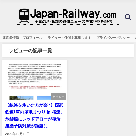
運営者情報 プロフィール
ライター・仲間を募集します
プライバシーポリシー
ラビューの記事一覧
ラビュー
【線路を歩いた方が楽?】西武
鉄道｢車両基地まつり in 横瀬｣
池袋線にレッドアローが復活
感染予防対策が話題に
2020年10月15日