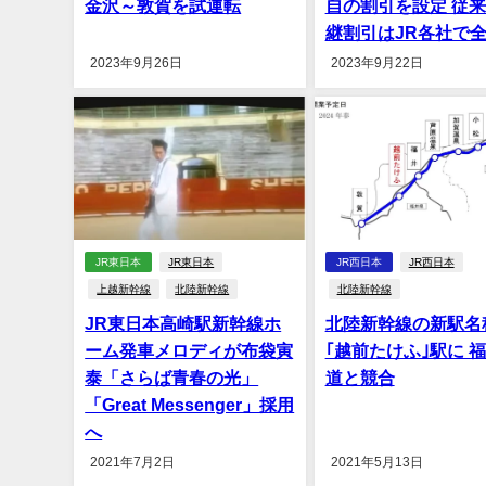
金沢～敦賀を試運転
自の割引を設定 従
継割引はJR各社で
2023年9月26日
2023年9月22日
JR東日本
JR東日本
JR西日本
JR西日本
上越新幹線
北陸新幹線
北陸新幹線
JR東日本高崎駅新幹線ホ
北陸新幹線の新駅名
ーム発車メロディが布袋寅
｢越前たけふ｣駅に 
泰「さらば青春の光」
道と競合
「Great Messenger」採用
へ
2021年7月2日
2021年5月13日