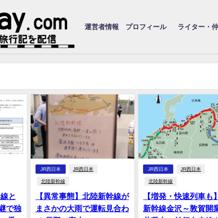
運営者情報 プロフィール
ライター・
JR西日本
JR西日本
JR西日本
JR西日本
北陸新幹線
北陸新幹線
幹線と
【異常事態】北陸新幹線が
【増発・快速列車も
継で独
まさかの大雨で運転見合わ
新幹線金沢～敦賀開