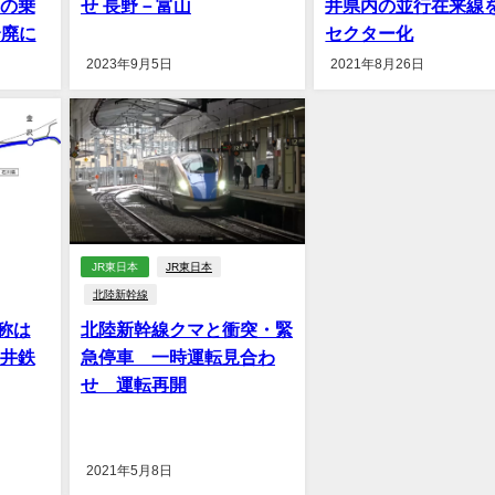
来の乗
せ 長野－富山
井県内の並行在来線
全廃に
セクター化
2023年9月5日
2021年8月26日
JR東日本
JR東日本
北陸新幹線
称は
北陸新幹線クマと衝突・緊
福井鉄
急停車 一時運転見合わ
せ 運転再開
2021年5月8日