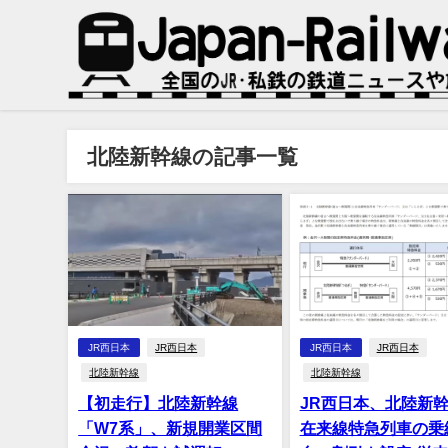
北陸新幹線の記事一覧
JR西日本
JR西日本
JR西日本
JR西日本
北陸新幹線
北陸新幹線
【初走行】北陸新幹線
JR西日本、北陸新
「W7系」、新規開業区間
在来線特急列車の乗