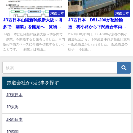
JR西日本
JR西日本
JR西日本山陽新幹線新大阪～博
JR西日本 D51-200が配給輸
多で「副業」を開始へ 貨物も
送 梅小路から下関総合車両所
取り扱い実施へ
新山口支所まで
JR西日本は山陽新幹線新大阪～博多間で
2021年10月10日、D51-200が京都の梅小
「副業」を開始すると発表しました。車内
路運転区から、下関総合車両所新山口支所
販売準備スペースに荷物を積載するという
へ配給輸送が行われました。 配給輸送の
ことです。 「副業」は福山...
様子 今回配...
鉄道会社から記事を探す
JR東日本
JR東海
JR西日本
JR四国