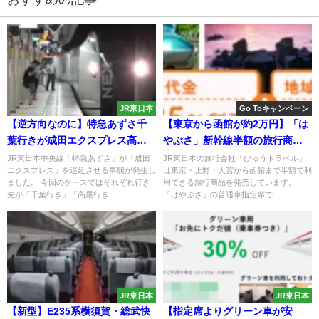
JR東日本
Go Toキャンペーン
【逆方向なのに】特急あずさ千
【東京から函館が約2万円】「は
葉行きが成田エクスプレス高尾
やぶさ」新幹線半額の旅行商品
行きを遅延させる 乗務員の行
発売 宿付きGOTOトラベル対
JR東日本中央線「特急あずさ」が「成田
JR東日本の旅行会社「びゅうトラベル」
エクスプレス」を遅延させる事態が発生し
は東京・上野・大宮から函館まで半額で利
路が問題？
象
ました。 今回のケースではそれぞれ行き
用できる旅行商品を発売しています。
先が「千葉行き」「高尾行き...
「はやぶさ」の普通車指定席で...
JR東日本
JR東日本
【新型】E235系横須賀・総武快
【指定席よりグリーン車が安