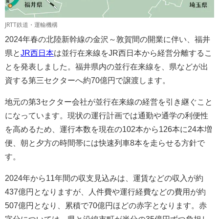
JRTT鉄道・運輸機構
2024年春の北陸新幹線の金沢～敦賀間の開業に伴い、福井
県と
JR西日本
は並行在来線をJR西日本から経営分離するこ
とを発表しました。福井県内の並行在来線を、県などが出
資する第三セクターへ約70億円で譲渡します。
地元の第3セクター会社が並行在来線の経営を引き継ぐこと
になっています。現状の運行計画では通勤や通学の利便性
を高めるため、運行本数を現在の102本から126本に24本増
便、朝と夕方の時間帯には快速列車8本を走らせる方針で
す。
2024年から11年間の収支見込みは、運賃などの収入が約
437億円となりますが、人件費や運行経費などの費用が約
507億円となり、累積で70億円ほどの赤字となります。赤