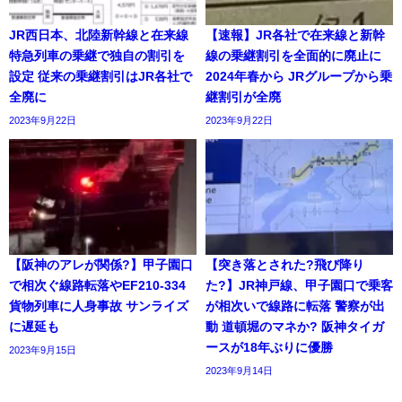
JR西日本、北陸新幹線と在来線
【速報】JR各社で在来線と新幹
特急列車の乗継で独自の割引を
線の乗継割引を全面的に廃止に
設定 従来の乗継割引はJR各社で
2024年春から JRグループから乗
全廃に
継割引が全廃
2023年9月22日
2023年9月22日
【阪神のアレが関係?】甲子園口
【突き落とされた?飛び降り
で相次ぐ線路転落やEF210-334
た?】JR神戸線、甲子園口で乗客
貨物列車に人身事故 サンライズ
が相次いで線路に転落 警察が出
に遅延も
動 道頓堀のマネか? 阪神タイガ
ースが18年ぶりに優勝
2023年9月15日
2023年9月14日