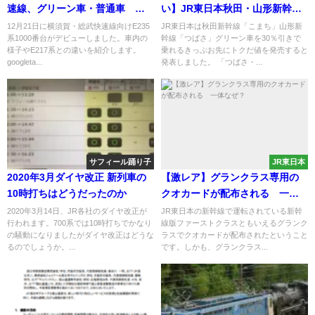
速線、グリーン車・普通車 車
い】JR東日本秋田・山形新幹線
内紹介
グリーン車30％引き お先にト
12月21日に横須賀・総武快速線向けE235
JR東日本は秋田新幹線「こまち」山形新
系1000番台がデビューしました。車内の
幹線「つばさ」グリーン車を30％引きで
クだ値発売
様子やE217系との違いを紹介します。
乗れるきっぷお先にトクだ値を発売すると
googleta...
発表しました。 「つばさ・...
サフィール踊り子
JR東日本
2020年3月ダイヤ改正 新列車の
【激レア】グランクラス専用の
10時打ちはどうだったのか
クオカードが配布される 一体
なぜ？
2020年3月14日、JR各社のダイヤ改正が
JR東日本の新幹線で運転されている新幹
行われます。700系では10時打ちでかなり
線版ファーストクラスともいえるグランク
の騒動になりましたがダイヤ改正はどうな
ラスでクオカードが配布されたということ
るのでしょうか。...
です。しかも、グランクラス...