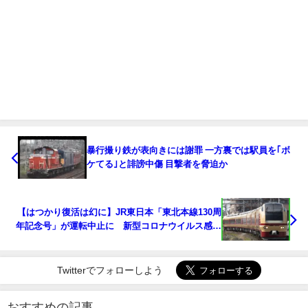
暴行撮り鉄が表向きには謝罪 一方裏では駅員を｢ボ
ケてる｣と誹謗中傷 目撃者を脅迫か
【はつかり復活は幻に】JR東日本「東北本線130周
年記念号」が運転中止に 新型コロナウイルス感染
防止で
Twitterでフォローしよう
おすすめの記事