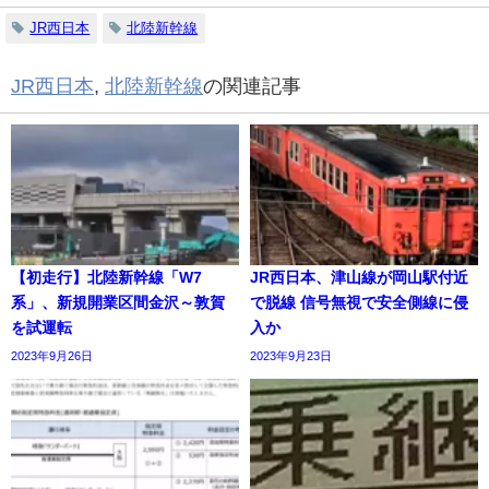
JR西日本
北陸新幹線
JR西日本
,
北陸新幹線
の関連記事
【初走行】北陸新幹線「W7
JR西日本、津山線が岡山駅付近
系」、新規開業区間金沢～敦賀
で脱線 信号無視で安全側線に侵
を試運転
入か
2023年9月26日
2023年9月23日