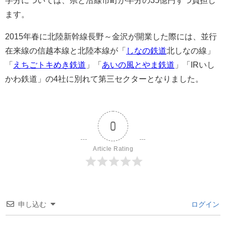
字分については、県と沿線市町が半分の35億円ずつ負担し
ます。
2015年春に北陸新幹線長野～金沢が開業した際には、並行
在来線の信越本線と北陸本線が「
しなの鉄道
北しなの線」
「
えちごトキめき鉄道
」「
あいの風とやま鉄道
」「IRいし
かわ鉄道」の4社に別れて第三セクターとなりました。
0
Article Rating
申し込む
ログイン