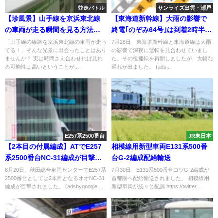
並走バトル
サンライズ出雲・瀬戸
【珍風景】山手線を京浜東北線
【東海道新幹線】大雨の影響で
の車両が走る瞬間を見る方法
終電｢のぞみ64号｣は到着2時半に
京浜東北線同士が並走バトル
静岡-小田原30分で回復運転 サン
「山手線の線路を京浜東北線の車両が走っ
7月28日、東海道新幹線と東海道線は大雨
てる！」そんな光景に出会ったことはあり
の影響で深夜に運転を見合わせていまし
東京に来たら一度は見たい
ライズはたどり着けず名古屋で
ませんか？ 実は時間さえ合わせれば見れ
た。その後運転を再開しましたが、大幅な
運転打ち切り
る可能性は高いということが...
遅れが出ました。 (ads...
E257系2500番台
JR東日本
【2本目の付属編成】ATでE257
相模線用新型車両E131系500番
系2500番台NC-31編成が目撃さ
台G-2編成配給輸送
れる 500番台NB-06編成から改造
8月20日、秋田総合車両センターでE257系
7月30日、E131系500番台コツG-2編成が
2500番台としては2本目となるオオNC-31
首都圏へ配給輸送されました。 相模線用
編成が目撃されました。 (adsbygoogle ...
新型車両が続々と配属 https://twitter....