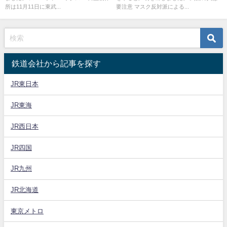
所は11月11日に東武...
要注意 マスク反対派による...
鉄道会社から記事を探す
JR東日本
JR東海
JR西日本
JR四国
JR九州
JR北海道
東京メトロ