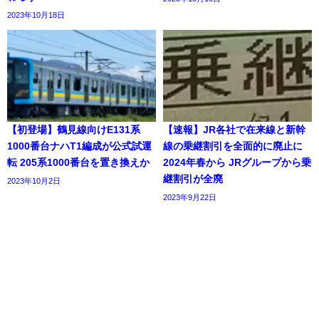
2023年10月18日
【初登場】鶴見線向けE131系
【速報】JR各社で在来線と新幹
1000番台ナハT1編成が公式試運
線の乗継割引を全面的に廃止に
転 205系1000番台を置き換えか
2024年春から JRグループから乗
継割引が全廃
2023年10月2日
2023年9月22日