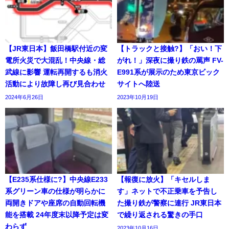
【JR東日本】飯田橋駅付近の変
【トラックと接触?】「おい！下
電所火災で大混乱！中央線・総
がれ！」深夜に撮り鉄の罵声 FV-
武線に影響 運転再開するも消火
E991系が展示のため東京ビック
活動により故障し再び見合わせ
サイトへ陸送
2024年6月26日
2023年10月19日
【E235系仕様に?】中央線E233
【報復に放火】「キセルしま
系グリーン車の仕様が明らかに
す」ネットで不正乗車を予告し
両開きドアや座席の自動回転機
た撮り鉄が警察に連行 JR東日本
能を搭載 24年度末以降予定は変
で繰り返される驚きの手口
わらず
2023年10月16日