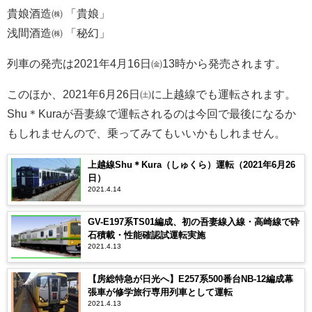
貴娘酒造㈱ 「貴娘」
浅間酒造㈱ 「秘幻」
列車の発売は2021年4月16日㈮13時から発売されます。
このほか、2021年6月26日㈯に上越線でも運転されます。
Shu＊Kuraが吾妻線で運転されるのは今回で最後になるか
もしれませんので、乗ってみてもいいかもしれません。
上越線Shu＊Kura（しゅくら）運転（2021年6月26
日）
2021.4.14
GV-E197系TS01編成、初の吾妻線入線・高崎線で砕
石積載・性能確認試運転実施
2021.4.13
【房総特急が日光へ】E257系500番台NB-12編成幕
張車が修学旅行専用列車として運転
2021.4.13