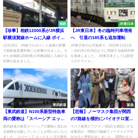
相鉄
JR東日本
【珍事】相鉄12000系がJR横浜
【JR東日本】冬の臨時列車増発
駅横須賀線ホームに入線 ポイン
へ 引退の185系も追加運転
ト故障で相鉄線に入れず
12月20日、JR線でのポイント故障の影響
JR東日本の公式発表で、2020年12月1日
で相鉄線直通列車にも影響が出ました。そ
～2021年2月28日までに増発する臨時列車
のため相鉄12000系がJR横浜駅に入線する
を発表しました。 JR東日本としては新型
珍事が起きました...
コロナウイル...
東武鉄道
阪急
【東武鉄道】N100系新型特急車
【悲報】ノーマスク集団が関西
両の愛称は「スペーシア エック
の7路線を標的にバイオテロ宣言
ス SPACIA X」？
利用者は注意!
東武鉄道が新型スペーシアの愛称と思われ
マスク着用とワクチン3回目を標的にする
る商標を出願していたことが明らかになり
珍集団が、関西の7路線でノーマスクデモ
ました。 スペーシア エックス？ 日立製作
をやると声明を出しました。 関西の人は