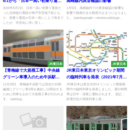
6/1から「日本一高い初乗り運
高崎線内異音確認の影響
賃」は消えるも標高の高さ・駅
2020年6月1日、日本一高い初乗り運賃だ
1月5日、高崎線内での異音確認の影響を
った北神急行電鉄が神戸市営地下鉄とな
影響で熱海行きが根府川止まりになりまし
間の長さは日本一へ
り、初乗り運賃が日本一高いことで有名で
た。 (adsbygoogle = window.adsbygo...
したが、市営化に伴い安く...
JR東日本
JR東日本
【青梅線で大規模工事】中央線
JR東日本東京オリンピック期間
グリーン車導入のため牛浜駅の
の臨時列車を発表（2021年7月
線路を移動 全列車運休しバス代
23日から運転）
11月28日、青梅線牛浜駅では現在の10両
JR東日本は東京2020オリンピック開催期
編成にグリーン車2両を連結し12両化する
間中の臨時列車を発表しました。運行時間
行に
ために列車を止めて大規模工事が行われま
帯は日中・深夜に運転されます。 追記：
す。 (adsbyg...
終電付近の増発列車と夜...