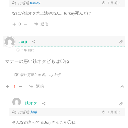
に返信
turkey
1 月 前に
なにが鉄オタ禁止法やねん。turkey死んどけ
0
返信
Jorji
2 年 前に
マナーの悪い鉄オタどもは◯ね
最終更新 2 年 前に by Jorji
返信
-1
鉄オタ
に返信
Jorji
1 月 前に
そんなの言ってるJorjiさんこそ◯ね