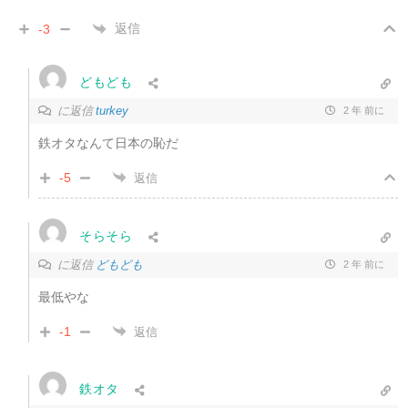
返信
-3
どもども
に返信
turkey
2 年 前に
鉄オタなんて日本の恥だ
-5
返信
そらそら
に返信
どもども
2 年 前に
最低やな
-1
返信
鉄オタ