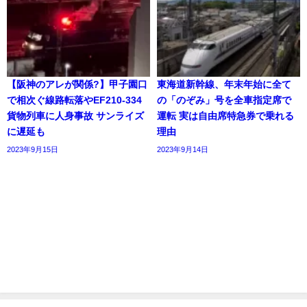
【阪神のアレが関係?】甲子園口
東海道新幹線、年末年始に全て
で相次ぐ線路転落やEF210-334
の「のぞみ」号を全車指定席で
貨物列車に人身事故 サンライズ
運転 実は自由席特急券で乗れる
に遅延も
理由
2023年9月15日
2023年9月14日