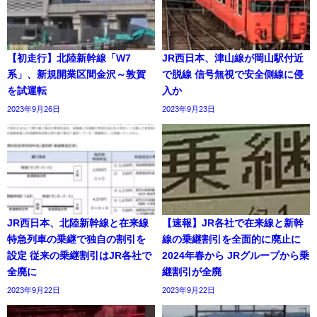
【初走行】北陸新幹線「W7
JR西日本、津山線が岡山駅付近
系」、新規開業区間金沢～敦賀
で脱線 信号無視で安全側線に侵
を試運転
入か
2023年9月26日
2023年9月23日
JR西日本、北陸新幹線と在来線
【速報】JR各社で在来線と新幹
特急列車の乗継で独自の割引を
線の乗継割引を全面的に廃止に
設定 従来の乗継割引はJR各社で
2024年春から JRグループから乗
全廃に
継割引が全廃
2023年9月22日
2023年9月22日