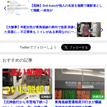
【危険】2nd-trainが他人の名前を無断で撮影者とし
て掲載 一体何が
【大惨事】年配女性が東海道線の車内で放尿 持参し
た容器に... 不正乗車も トイレがある車両なのに一体
なぜ
Twitterでフォローしよう
おすすめの記事
北神急行
JR東日本
【北神急行から市営地下鉄へ】
東海道線普通根府川行きが爆誕