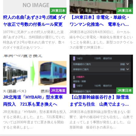
JR東日本
JR東日本
狩人の名曲｢あずさ2号｣消滅 ダイ
【JR東日本】非電化・単線化・
ヤ改正で号数の付番ルール変更
ワンマン化推進へ 電車をハイ
ブリッド車・蓄電池車に置き換
1977年に兄弟デュオの狩人が発表した楽
JR東日本は2021年4月30日に、ローカル
曲｢あずさ2号｣。当時国鉄が運行していた
線を中心に非電化・単線化を推進するとい
え
特急あずさ2号が歌われた曲ですが、数々
うことを発表しました。新型コロナウイル
のダイヤ改正がありつつ...
スの影響でJR東日本...
JR北海道
JR東日本
JR北海道「HYBARI」型水素車
【山形新幹線板谷行き】除雪進
両投入 721系も置き換えへ
まず立ち往生 山奥で止まって
しまう
JR北海道は「HYBARI」型水素車両を投入
JR東日本山形新幹線は除雪が進まない影
すると発表しました。また、721系電車に
響で、途中の板谷峠で立ち往生し、山奥で
ついては2030年度までに置き換えを開始
止まってしまう事態が発生しました。 山
すると発表しまし...
形新幹線 板谷行きの表示も...