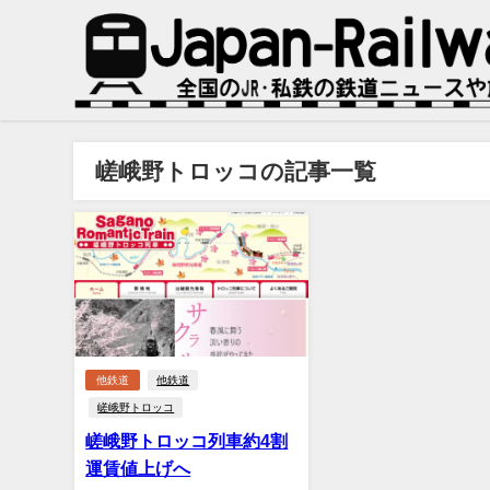
嵯峨野トロッコの記事一覧
他鉄道
他鉄道
嵯峨野トロッコ
嵯峨野トロッコ列車約4割
運賃値上げへ