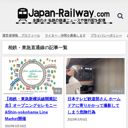
運営者情報 プロフィール
ライター・仲間を募集します
プライバシーポリシー
相鉄・東急直通線の記事一覧
東急
マスコミ
【相鉄・東急新横浜線開業記
日本テレビ鉄道部さん ホーム
念】オープニングセレモニー
ドアに寄りかかって撮影して
&Shin-yokohama Line
しまう危険行為
Market開催
2023年3月5日
2023年3月16日