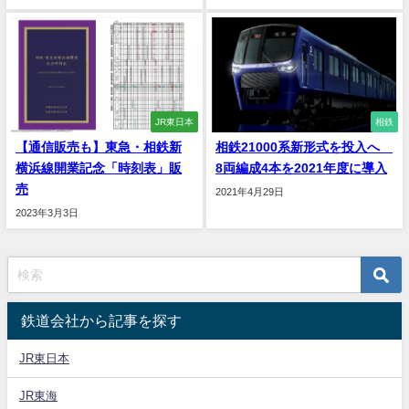
JR東日本
相鉄
【通信販売も】東急・相鉄新
相鉄21000系新形式を投入へ
横浜線開業記念「時刻表」販
8両編成4本を2021年度に導入
売
2021年4月29日
2023年3月3日
鉄道会社から記事を探す
JR東日本
JR東海