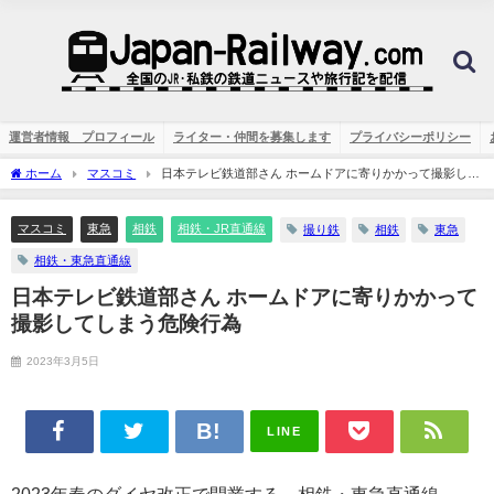
運営者情報 プロフィール
ライター・仲間を募集します
プライバシーポリシー
ホーム
マスコミ
日本テレビ鉄道部さん ホームドアに寄りかかって撮影して
しまう危険行為
マスコミ
東急
相鉄
相鉄・JR直通線
撮り鉄
相鉄
東急
相鉄・東急直通線
日本テレビ鉄道部さん ホームドアに寄りかかって
撮影してしまう危険行為
2023年3月5日
LINE
2023年春のダイヤ改正で開業する、相鉄・東急直通線。