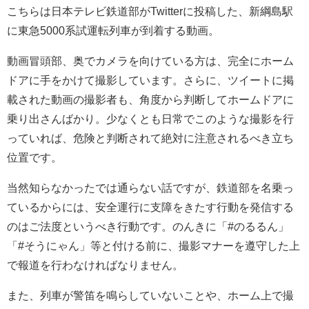
こちらは日本テレビ鉄道部がTwitterに投稿した、新綱島駅
に東急5000系試運転列車が到着する動画。
動画冒頭部、奥でカメラを向けている方は、完全にホーム
ドアに手をかけて撮影しています。さらに、ツイートに掲
載された動画の撮影者も、角度から判断してホームドアに
乗り出さんばかり。少なくとも日常でこのような撮影を行
っていれば、危険と判断されて絶対に注意されるべき立ち
位置です。
当然知らなかったでは通らない話ですが、鉄道部を名乗っ
ているからには、安全運行に支障をきたす行動を発信する
のはご法度というべき行動です。のんきに「#のるるん」
「#そうにゃん」等と付ける前に、撮影マナーを遵守した上
で報道を行わなければなりません。
また、列車が警笛を鳴らしていないことや、ホーム上で撮