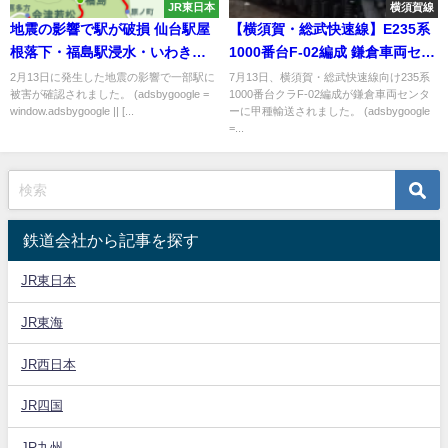
JR東日本
横須賀線
地震の影響で駅が破損 仙台駅屋
【横須賀・総武快速線】E235系
根落下・福島駅浸水・いわき駅
1000番台F-02編成 鎌倉車両セン
ひび割れ
ターに甲種輸送
2月13日に発生した地震の影響で一部駅に
7月13日、横須賀・総武快速線向け235系
被害が確認されました。 (adsbygoogle =
1000番台クラF-02編成が鎌倉車両センタ
window.adsbygoogle || [...
ーに甲種輸送されました。 (adsbygoogle
=...
鉄道会社から記事を探す
JR東日本
JR東海
JR西日本
JR四国
JR九州