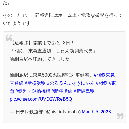
た。
その一方で、一部報道陣はホーム上で危険な撮影を行って
いたようです。
【速報③】開業まであと13日！
「相鉄・東急直通線 しゅん功開業式典」
新綱島駅へ移動してきました！
新綱島駅に東急5000系試運転列車到着。
#相鉄東急
直通線
#新横浜駅
#のるるん
#そうにゃん
#相鉄
#東
急
#鉄道・運輸機構
#新横浜線
#新綱島駅
pic.twitter.com/UVD2WReB5Q
— 日テレ鉄道部 (@ntv_tetsudobu)
March 5, 2023