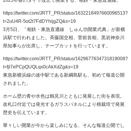
https://twitter.com/JRTT_PR/status/1632218497660096513?
t=2uU4R-5ot2t7FdDYhijgZQ&s=19
3月5日、「相鉄・東急直通線 しゅん功開業式典」が新横
浜駅で行われました。斉藤国交相、菅前首相、黒岩神奈川
県知事らが出席し、テープカットを行っています。
https://twitter.com/JRTT_PR/status/1629677634731819008?
t=fjI7ePCpQUQLqx0cAkXdZg&s=19
東急新横浜線の途中駅である新綱島駅も、初めて報道公開
されました。
ホーム壁の青や水色は鶴見川とともに発展した街を表現。
改札口付近では発光するガラスパネルにより桃栽培で発展
歴史を伝えています。
華々しい開業が今から楽しみになる、そんな報道公開でし