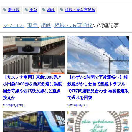
撮り鉄
東急
相鉄
相鉄・東急直通線
マスコミ
,
東急
,
相鉄
,
相鉄・JR直通線
の関連記事
【サステナ車両】東急9000系と
【わずか1時間で平常運転へ】相
小田急8000形を西武鉄道に譲渡
鉄線がかしわ台で架線トラブル
国分寺線や西武秩父線など置き
で7時間運転見合わせ 再開後速攻
換えか
で遅れを回復
2023年9月26日
2023年9月3日