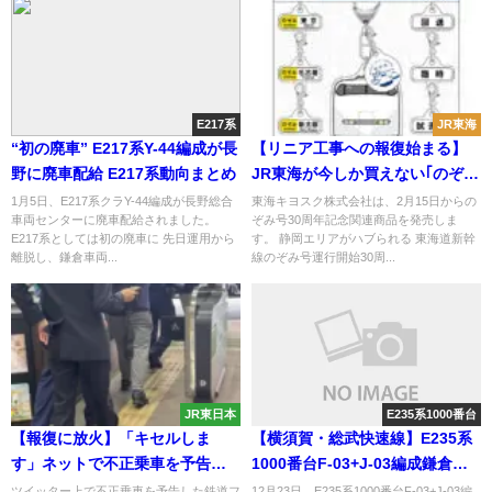
E217系
JR東海
“初の廃車” E217系Y-44編成が長
【リニア工事への報復始まる】
野に廃車配給 E217系動向まとめ
JR東海が今しか買えない｢のぞみ
30周年限定グッズ｣の販売を静岡
1月5日、E217系クラY-44編成が長野総合
東海キヨスク株式会社は、2月15日からの
車両センターに廃車配給されました。
ぞみ号30周年記念関連商品を発売しま
県内だけ除外
E217系としては初の廃車に 先日運用から
す。 静岡エリアがハブられる 東海道新幹
離脱し、鎌倉車両...
線のぞみ号運行開始30周...
JR東日本
E235系1000番台
【報復に放火】「キセルしま
【横須賀・総武快速線】E235系
す」ネットで不正乗車を予告し
1000番台F-03+J-03編成鎌倉に
た撮り鉄が警察に連行 JR東日本
返却 E217系が続々と疎開
ツイッター上で不正乗車を予告した鉄道フ
12月23日、E235系1000番台F-03+J-03編