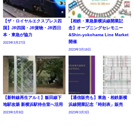
【ザ・ロイヤルエクスプレス四
【相鉄・東急新横浜線開業記
国】JR四国・JR貨物・JR西日
念】オープニングセレモニー
本・東急が協力
&Shin-yokohama Line Market
開催
2023年3月27日
2023年3月16日
【新幹線再生アルミ】飯田線下
【通信販売も】東急・相鉄新横
地駅改築 新横浜駅待合室へ活用
浜線開業記念「時刻表」販売
2023年3月9日
2023年3月3日