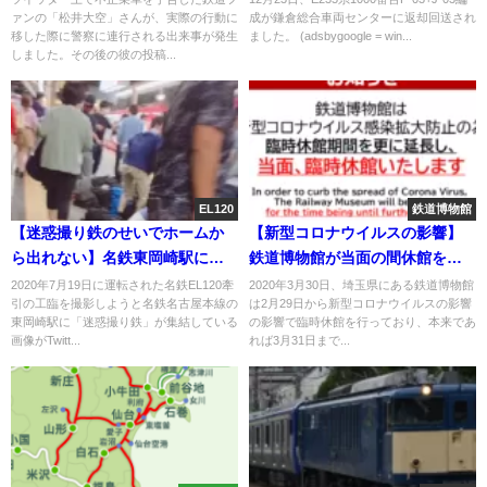
ァンの「松井大空」さんが、実際の行動に
成が鎌倉総合車両センターに返却回送され
で繰り返される驚きの手口
移した際に警察に連行される出来事が発生
ました。 (adsbygoogle = win...
しました。その後の彼の投稿...
EL120
鉄道博物館
【迷惑撮り鉄のせいでホームか
【新型コロナウイルスの影響】
ら出れない】名鉄東岡崎駅に
鉄道博物館が当面の間休館を決
EL120撮影のために集結 一
定 再開時期については未定
2020年7月19日に運転された名鉄EL120牽
2020年3月30日、埼玉県にある鉄道博物館
引の工臨を撮影しようと名鉄名古屋本線の
は2月29日から新型コロナウイルスの影響
般の乗客から不満が噴出
東岡崎駅に「迷惑撮り鉄」が集結している
の影響で臨時休館を行っており、本来であ
画像がTwitt...
れば3月31日まで...