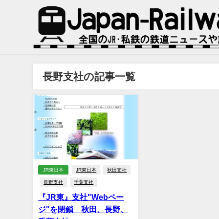
長野支社の記事一覧
JR東日本
JR東日本
秋田支社
長野支社
千葉支社
『JR東』支社"Webペー
ジ"を閉鎖 秋田、長野、