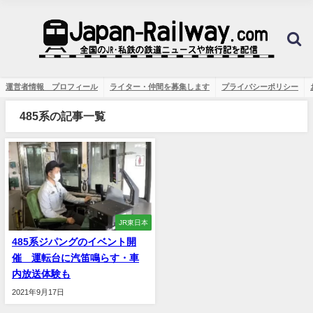
運営者情報 プロフィール
ライター・仲間を募集します
プライバシーポリシー
485系の記事一覧
JR東日本
485系ジパングのイベント開
催 運転台に汽笛鳴らす・車
内放送体験も
2021年9月17日