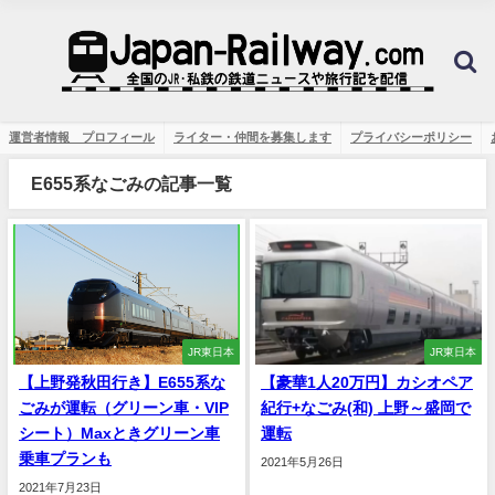
運営者情報 プロフィール
ライター・仲間を募集します
プライバシーポリシー
E655系なごみの記事一覧
JR東日本
JR東日本
【上野発秋田行き】E655系な
【豪華1人20万円】カシオペア
ごみが運転（グリーン車・VIP
紀行+なごみ(和) 上野～盛岡で
シート）Maxときグリーン車
運転
乗車プランも
2021年5月26日
2021年7月23日