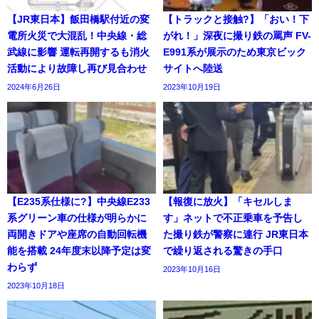
【JR東日本】飯田橋駅付近の変
【トラックと接触?】「おい！下
電所火災で大混乱！中央線・総
がれ！」深夜に撮り鉄の罵声 FV-
武線に影響 運転再開するも消火
E991系が展示のため東京ビック
活動により故障し再び見合わせ
サイトへ陸送
2024年6月26日
2023年10月19日
【E235系仕様に?】中央線E233
【報復に放火】「キセルしま
系グリーン車の仕様が明らかに
す」ネットで不正乗車を予告し
両開きドアや座席の自動回転機
た撮り鉄が警察に連行 JR東日本
能を搭載 24年度末以降予定は変
で繰り返される驚きの手口
わらず
2023年10月16日
2023年10月18日