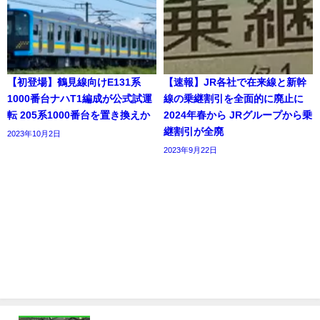
【初登場】鶴見線向けE131系
【速報】JR各社で在来線と新幹
1000番台ナハT1編成が公式試運
線の乗継割引を全面的に廃止に
転 205系1000番台を置き換えか
2024年春から JRグループから乗
継割引が全廃
2023年10月2日
2023年9月22日