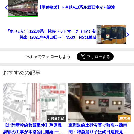
【甲種輸送】トキ鉄413系JR西日本から譲渡
「ありがとう12200系」特急ヘッドマーク（HM）初
掲出（2021年4月10日～）NS39・NS51編成
Twitterでフォローしよう
おすすめの記事
北陸新幹線
JR東海
【北陸新幹線敦賀延伸】芦原温
東海道線土砂災害で熱海～函南
泉駅の工事が本格的に開始 一方
間・特急踊り子は終日運転見合