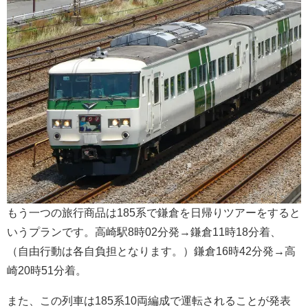
もう一つの旅行商品は185系で鎌倉を日帰りツアーをすると
いうプランです。高崎駅8時02分発→鎌倉11時18分着、
（自由行動は各自負担となります。）鎌倉16時42分発→高
崎20時51分着。
また、この列車は185系10両編成で運転されることが発表