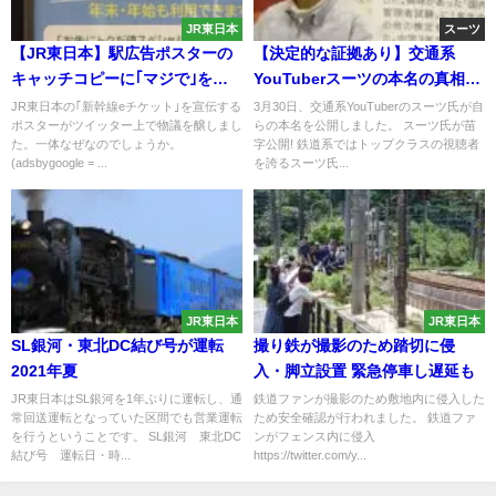
JR東日本
スーツ
【JR東日本】駅広告ポスターの
【決定的な証拠あり】交通系
キャッチコピーに｢マジで｣を使
YouTuberスーツの本名の真相
用 ｢客に失礼｣｢作った人に気が知
は? ｢浅妻裕人｣｢藤田裕人｣実は改
JR東日本の｢新幹線eチケット｣を宣伝する
3月30日、交通系YouTuberのスーツ氏が自
ポスターがツイッター上で物議を醸しまし
らの本名を公開しました。 スーツ氏が苗
れない｣と非難殺到
名してた! 自ら公開した理由と
た。一体なぜなのでしょうか。
字公開! 鉄道系ではトップクラスの視聴者
は?
(adsbygoogle = ...
を誇るスーツ氏...
JR東日本
JR東日本
SL銀河・東北DC結び号が運転
撮り鉄が撮影のため踏切に侵
2021年夏
入・脚立設置 緊急停車し遅延も
JR東日本はSL銀河を1年ぶりに運転し、通
鉄道ファンが撮影のため敷地内に侵入した
常回送運転となっていた区間でも営業運転
ため安全確認が行われました。 鉄道ファ
を行うということです。 SL銀河 東北DC
ンがフェンス内に侵入
結び号 運転日・時...
https://twitter.com/y...