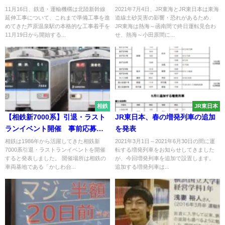
で計画1年半遅れや2880億円の追
わせへ 熱海～小田原間もお昼
11月16日、鉄道・運輸機構は北陸新幹線
2021年7月4日、JR東海とJR東日本は東海
延伸工事について、これまで準備工事を進
道線土砂災害の影響・恐れがあるため、
加費用も
ごろまで運転見合わせ・運休も
めてきた芦原温泉駅の本格的な工事着手を
JR東海は熱海～函南間で終日運転見合わ
11月19日から開始する...
せ、熱海～小田原間に...
相鉄
JR東日本
【相鉄新7000系】引退・ラスト
JR東日本、春の増発列車の追加
ランイベント開催 事前応募で
を発表
運転台見学・車両撮影をかしわ
相鉄は1986年から活躍してきた相鉄新
2021年3月1日～2021年6月30日の間に運
7000系引退・ラストランイベントを開催
転する増発列車をお知らせしてきました
台車両センターで実施
すると発表しました。 開催場所は相鉄の
が、今回増発列車を追加で設置します。
車両基地である「かしわ台...
追加する増発列車は...