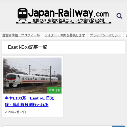
運営者情報 プロフィール
ライター・仲間を募集します
プライバシーポリシー
East i-Eの記事一覧
JR東日本
キヤE193系 East i-E 日光
線・烏山線検測行われる
2020年2月22日