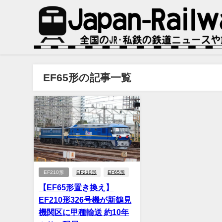
EF65形の記事一覧
EF210形
EF210形
EF65形
【EF65形置き換え】
EF210形326号機が新鶴見
機関区に甲種輸送 約10年