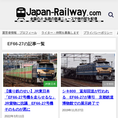
運営者情報 プロフィール
ライター・仲間を募集します
プライバシーポリシー
EF66-27の記事一覧
JR東日本
シキ800
【撮り鉄のせい】JR東日本
シキ800 返却回送が行われ
「EF66-27号機を走らせるな」
る EF66-27が牽引 京都鉄道
JR貨物に抗議 EF66-27号機
博物館での展示終了で
そのものが悪に
2019年11月27日
2022年3月11日