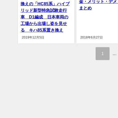
金・メリット・デメ
換えの「HC85系」ハイブ
まとめ
リッド新型特急試験走行
車 D1編成 日本車両の
工場から出場し姿を見せ
る キハ85系置き換え
2019年12月5日
2018年6月27日
1
…