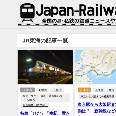
JR東海の記事一覧
HC85系
JR東海
HC85系
JR東海
JR東海
旅行
特急「ひだ」「南紀」置き換えの
東京から大阪までの移動手段
「HC85系」
東京駅から大阪駅ま
新型特急「HC85系」
動は？ 新幹線など
特急「ひだ」「南紀」置き