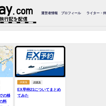
運営者情報 プロフィール
ライター・
JR東海
JR東海
EX早特21についてまとめ
での移
てみた
の料