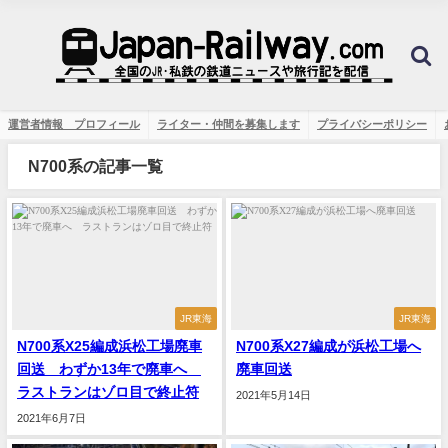
運営者情報 プロフィール
ライター・仲間を募集します
プライバシーポリシー
N700系の記事一覧
JR東海
JR東海
N700系X25編成浜松工場廃車
N700系X27編成が浜松工場へ
回送 わずか13年で廃車へ
廃車回送
ラストランはゾロ目で終止符
2021年5月14日
2021年6月7日