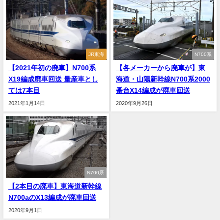
JR東海
N700系
【2021年初の廃車】N700系
【各メーカーから廃車が】東
X19編成廃車回送 量産車とし
海道・山陽新幹線N700系2000
ては7本目
番台X14編成が廃車回送
2021年1月14日
2020年9月26日
N700系
【2本目の廃車】東海道新幹線
N700aのX13編成が廃車回送
2020年9月1日