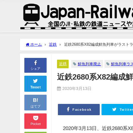
ホーム
近鉄
近鉄2680系X82編成鮮魚列車がラスト
近鉄
鮮魚列車廃止
鮮魚列車ラ
シェア
近鉄2680系X82編
Tweet
2020年3月13日
B!
はてブ
Facebook
Twitte
Pocket
2020年3月13日、近鉄268