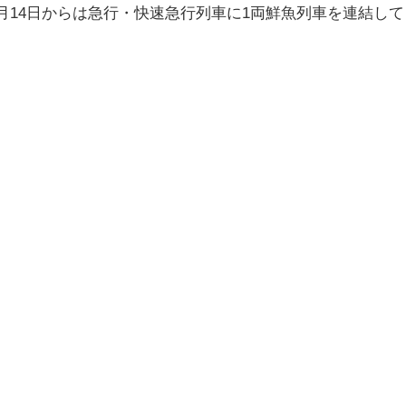
月14日からは急行・快速急行列車に1両鮮魚列車を連結して