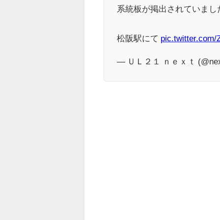
系統板が掲出されていまし
松阪駅にて
pic.twitter.co
— ＵＬ２１ ｎｅｘｔ (@next