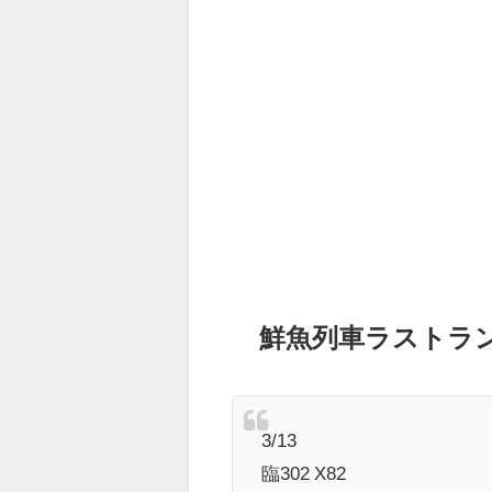
鮮魚列車ラストラ
3/13
臨302 X82