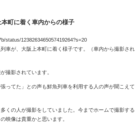
上本町に着く車内からの様子
877b/status/1238263465057419264?s=20
魚列車が、大阪上本町に着く様子です。（車内から撮影され
態が撮影されています。
で張ってた」との声も鮮魚列車を利用する人の声が聞こえて
と多くの人が撮影をしていました。今までホームで撮影する
らの映像は貴重かと思います。