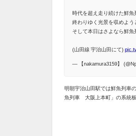
時代を超え走り続けた鮮魚
終わりゆく光景を収めよう
そして本日はさよなら鮮魚
(山田線 宇治山田にて)
pic.
— 【nakamura3159】 (@Np
明朝宇治山田駅では鮮魚列車
魚列車 大阪上本町」の系統