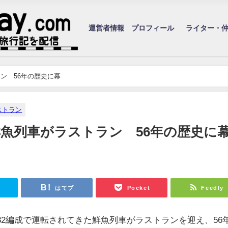
運営者情報 プロフィール
ライター・
ラン 56年の歴史に幕
ストラン
成鮮魚列車がラストラン 56年の歴史に
r
はてブ
Pocket
Feedly
0系X82編成で運転されてきた鮮魚列車がラストランを迎え、56