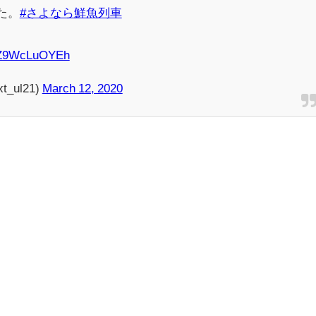
た。
#さよなら鮮魚列車
m/Z9WcLuOYEh
_ul21)
March 12, 2020