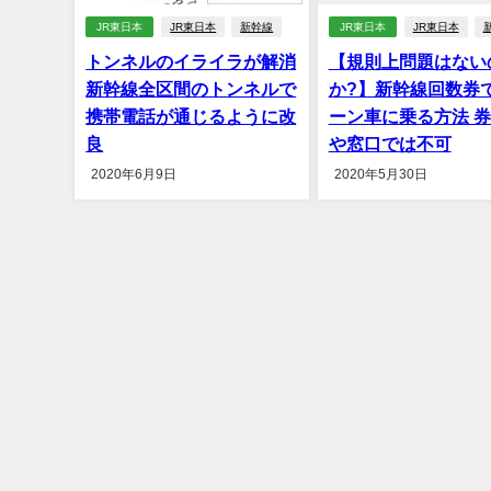
JR東日本
JR東日本
新幹線
JR東日本
JR東日本
トンネルのイライラが解消
【規則上問題はない
新幹線全区間のトンネルで
か?】新幹線回数券
携帯電話が通じるように改
ーン車に乗る方法 
良
や窓口では不可
2020年6月9日
2020年5月30日