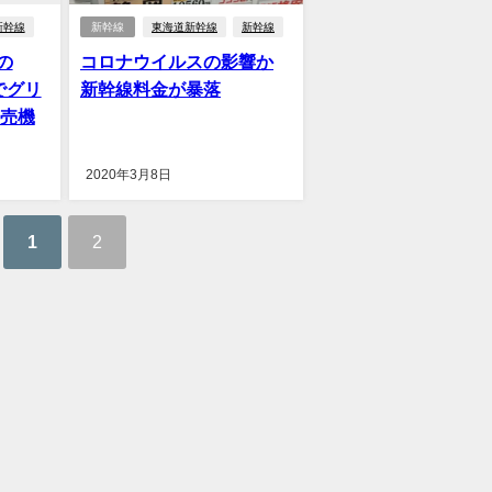
新幹線
新幹線
東海道新幹線
新幹線
の
コロナウイルスの影響か
でグリ
新幹線料金が暴落
券売機
2020年3月8日
1
2