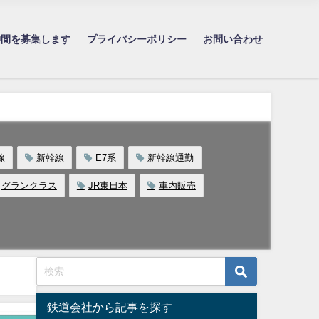
仲間を募集します
プライバシーポリシー
お問い合わせ
線
新幹線
E7系
新幹線通勤
グランクラス
JR東日本
車内販売
鉄道会社から記事を探す