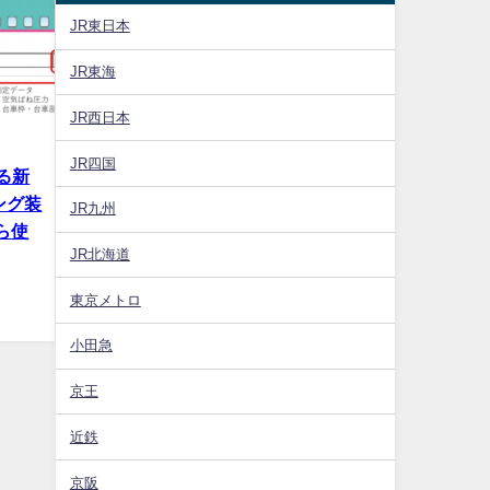
JR東日本
JR東海
JR西日本
JR四国
る新
ング装
JR九州
ら使
JR北海道
東京メトロ
小田急
京王
近鉄
京阪