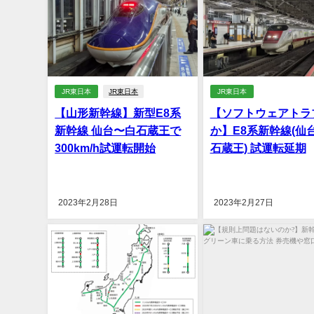
JR東日本
JR東日本
JR東日本
【山形新幹線】新型E8系
【ソフトウェアトラ
新幹線 仙台〜白石蔵王で
か】E8系新幹線(仙
300km/h試運転開始
石蔵王) 試運転延期
2023年2月28日
2023年2月27日