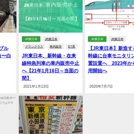
JR東日本
JR東日本
JR東日本
JR東日本
グランクラス
車内販売
E7系
ブル
【JR東日本】新造す
台〜白
JR東日本、新幹線・在来
幹線に台車モニタリ
線特急列車の車内販売中止
置設置へ 2023年か
へ【21年1月16日～当面の
用開始へ
間】
2021年1月13日
2020年7月7日