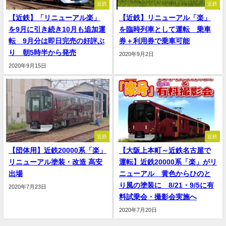
近鉄
近鉄
【近鉄】「リニューアル楽」
【近鉄】リニューアル「楽」
を9月に引き続き10月も追加運
を臨時列車として運転 乗車
転 9月分は即日完売の好評ぶ
券＋利用券で乗車可能
り 朝5時半から発売
2020年9月2日
2020年9月15日
近鉄
近鉄
【団体用】近鉄20000系「楽」
【大阪上本町～近鉄名古屋で
リニューアル塗装・改造 高安
運転】近鉄20000系「楽」がリ
出場
ニューアル 黄色からひのと
り風の塗装に 8/21・9/5に有
2020年7月23日
料試乗会・撮影会実施へ
2020年7月20日