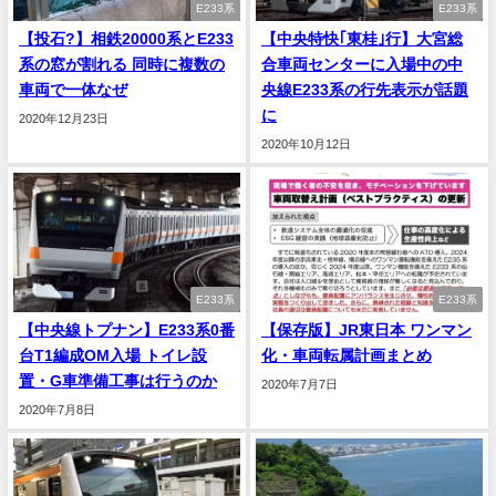
E233系
E233系
【投石?】相鉄20000系とE233
【中央特快｢東桂｣行】大宮総
系の窓が割れる 同時に複数の
合車両センターに入場中の中
車両で一体なぜ
央線E233系の行先表示が話題
に
2020年12月23日
2020年10月12日
E233系
E233系
【中央線トプナン】E233系0番
【保存版】JR東日本 ワンマン
台T1編成OM入場 トイレ設
化・車両転属計画まとめ
置・G車準備工事は行うのか
2020年7月7日
2020年7月8日