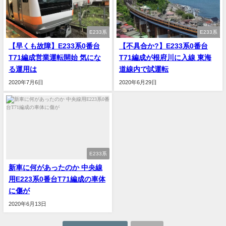
E233系
E233系
【早くも故障】E233系0番台
【不具合か?】E233系0番台
T71編成営業運転開始 気にな
T71編成が根府川に入線 東海
る運用は
道線内で試運転
2020年7月6日
2020年6月29日
E233系
新車に何があったのか 中央線
用E223系0番台T71編成の車体
に傷が
2020年6月13日