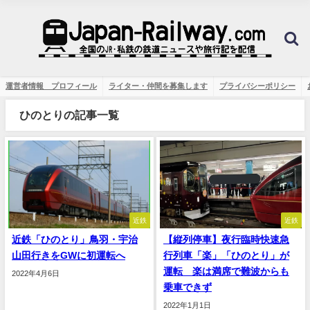
運営者情報 プロフィール
ライター・仲間を募集します
プライバシーポリシー
ひのとりの記事一覧
近鉄
近鉄
近鉄「ひのとり」鳥羽・宇治
【縦列停車】夜行臨時快速急
山田行きをGWに初運転へ
行列車「楽」「ひのとり」が
運転 楽は満席で難波からも
2022年4月6日
乗車できず
2022年1月1日