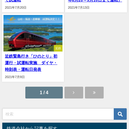
で試運転
年8月20～9月10日まで運転）
2021年7月20日
2021年7月13日
近鉄
近鉄賢島行き「ひのとり」初
運行・試運転実施 ダイヤ・
時刻表・運転日発表
2021年7月9日
1 / 4
鉄道会社から記事を探す