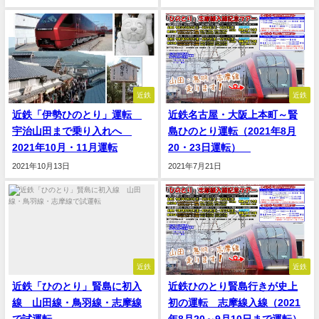
近鉄
近鉄
近鉄「伊勢ひのとり」運転
近鉄名古屋・大阪上本町～賢
宇治山田まで乗り入れへ
島ひのとり運転（2021年8月
2021年10月・11月運転
20・23日運転）
2021年10月13日
2021年7月21日
近鉄
近鉄
近鉄「ひのとり」賢島に初入
近鉄ひのとり賢島行きが史上
線 山田線・鳥羽線・志摩線
初の運転 志摩線入線（2021