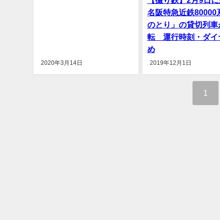
名阪特急近鉄8000
のとり」の貸切列車
転 運行時刻・ダイ
め
2020年3月14日
2019年12月1日
1