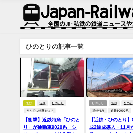
ひのとりの記事一覧
近鉄
近鉄
ひのとり
ひのとり
近鉄
ひのと
きんてつ鉄道まつり
近鉄特急
近鉄80000系
【衝撃】近鉄特急「ひのと
【近鉄・ひのとり】
り」が通勤車9020系「シ
成2編成導入・11月