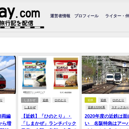
運営者情報 プロフィール
ライター・
り
しまかぜ
近鉄
ひのとり
近鉄
近鉄
ひのとり
しまかぜ
近鉄12200系
スナックカー
8両編
【近鉄】「ひのとり」・
2020年度の近鉄は面
から増
「しまかぜ」ランチパック
い 名阪特急はアー