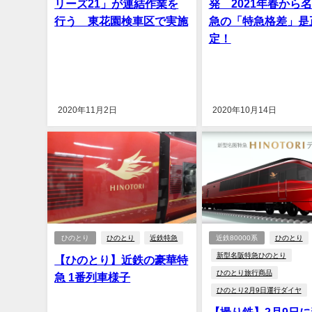
リーズ21」が連結作業を
発 2021年春から
行う 東花園検車区で実施
急の「特急格差」是
定！
2020年11月2日
2020年10月14日
ひのとり
ひのとり
近鉄特急
近鉄80000系
ひのとり
新型名阪特急ひのとり
【ひのとり】近鉄の豪華特
ひのとり旅行商品
急 1番列車様子
ひのとり2月9日運行ダイヤ
【撮り鉄】2月9日に