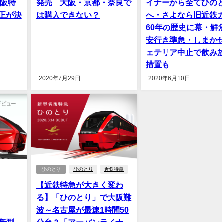
名阪特
発売 大阪・京都・奈良で
イナーから全てひの
正が決
は購入できない？
へ・さよなら旧近鉄
60年の歴史に幕・鮮
安行き準急・しまか
ェテリア中止で飲み
措置も
2020年7月29日
2020年6月10日
ひのとり
ひのとり
近鉄特急
【近鉄特急が大きく変わ
る】「ひのとり」で大阪難
波～名古屋が最速1時間50
新型
分台？「アーバンライナ