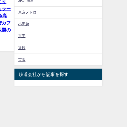
JR北海道
とり
カラー
東京メトロ
魚高
ぜカフ
小田急
放題の
京王
近鉄
京阪
鉄道会社から記事を探す