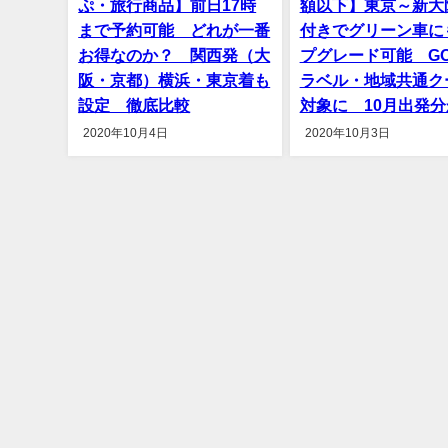
ぷ・旅行商品】前日17時
額以下】東京～新大
まで予約可能 どれが一番
付きでグリーン車に
お得なのか？ 関西発（大
プグレード可能 GO
阪・京都）横浜・東京着も
ラベル・地域共通ク
設定 徹底比較
対象に 10月出発分
2020年10月4日
2020年10月3日