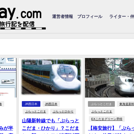
運営者情報 プロフィール
ライター・
海
JR西日本
JR西日本
ぷらっとこだま
東海道新
ぷらっとこだま
ぷらっとひかり
ぷらっとこだま
EXこだまグリーン早特
山陽新幹線でも「ぷらっと
みが半
こだま・ひかり」？こだま
【格安旅行】「ぷら