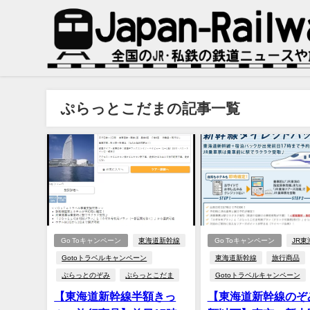
ぷらっとこだまの記事一覧
Go Toキャンペーン
東海道新幹線
Go Toキャンペーン
JR東
Gotoトラベルキャンペーン
東海道新幹線
旅行商品
ぷらっとのぞみ
ぷらっとこだま
Gotoトラベルキャンペーン
【東海道新幹線半額きっ
【東海道新幹線のぞ