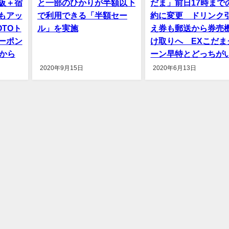
阪＋宿
と一部のひかりが半額以下
だま」前日17時まで
もアッ
で利用できる「半額セー
約に変更 ドリンク
TOト
ル」を実施
え券も郵送から券売
ーポン
け取りへ EXこだま
から
ーン早特とどっちが
2020年9月15日
2020年6月13日