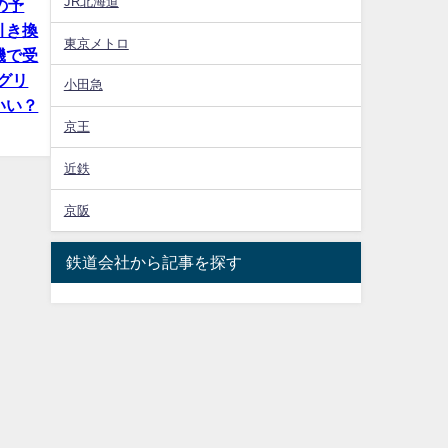
JR北海道
の予
引き換
東京メトロ
機で受
グリ
小田急
いい？
京王
近鉄
京阪
鉄道会社から記事を探す