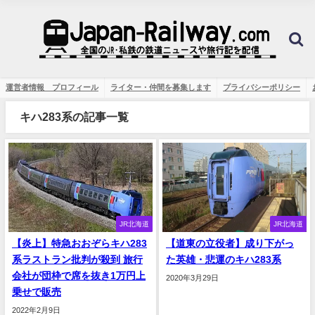
運営者情報 プロフィール
ライター・仲間を募集します
プライバシーポリシー
キハ283系の記事一覧
JR北海道
JR北海道
【炎上】特急おおぞらキハ283
【道東の立役者】成り下がっ
系ラストラン批判が殺到 旅行
た英雄・悲運のキハ283系
会社が団枠で席を抜き1万円上
2020年3月29日
乗せで販売
2022年2月9日