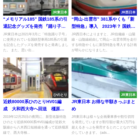
JR東日本
JR西日本
“メモリアル185” 国鉄185系の引
“岡山-出雲市” 381系やくも「新
退記念グッズを発売 『踊り子』
型特急」導入 2023年？ 国鉄の
だけじゃない「思い出の特急」
『振り子特急』引退へ
JR東日本は2021年3月に「特急踊り子号」
JR西日本によりますと、JR伯備線・山陽
に使用されている国鉄型車両185系の引退
線・山陰線経由して岡山～出雲市間を走行
を記念したグッズを発売すると発表しまし
する特急やくもに新型特急を導入する計画
た。 また、思い出...
が明らかになりました。 ...
ひのとり
JR東日本
近鉄80000系ひのとりHV01編
JR東日本 お得な半額きっぷまと
成 大和西大寺へ回送 橿原線
め
に初入線
2019年12月25日の夜間に、新型名阪特急
JR東日本は様々な企画乗車券や割引切符
ひのとり近鉄80000系HV01編成が近鉄大
を発売していますが割引額が最大1万円を
阪線から八木西口短絡線を通って近鉄橿原
超えるきっぷを発売するとのことなので紹
線で、西大寺検...
介していきます。 (ads...