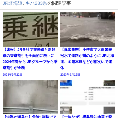
JR北海道
,
キハ283系
の関連記事
【速報】JR各社で在来線と新幹
【異常事態】小樽市で大雨警報
線の乗継割引を全面的に廃止に
冠水で道路が川のように JR北海
2024年春から JRグループから乗
道、函館本線などが相次いで運
継割引が全廃
休
2023年9月22日
2023年9月12日
【道路が爆発!?】危険! 釧路でア
【一体なぜ】福島県沖地震で脱