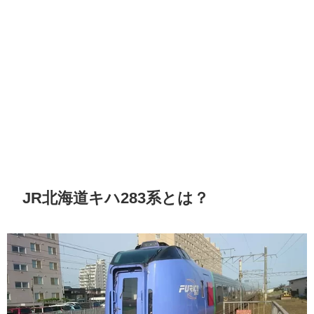
JR北海道キハ283系
とは？