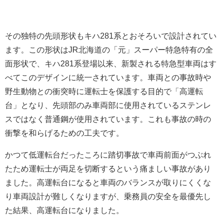
その独特の先頭形状もキハ281系とおそろいで設計されてい
ます。この形状はJR北海道の「元」スーパー特急特有の全
面形状で、キハ281系登場以来、新製される特急型車両はす
べてこのデザインに統一されています。車両との事故時や
野生動物との衝突時に運転士を保護する目的で「高運転
台」となり、先頭部のみ車両部に使用されているステンレ
スではなく普通鋼が使用されています。これも事故の時の
衝撃を和らげるための工夫です。
かつて低運転台だったころに踏切事故で車両前面がつぶれ
たため運転士が両足を切断するという痛ましい事故があり
ました。高運転台になると車両のバランスが取りにくくな
り車両設計が難しくなりますが、乗務員の安全を最優先し
た結果、高運転台になりました。