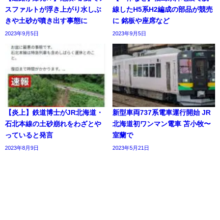
スファルトが浮き上がり水しぶ
線したH5系H2編成の部品が競売
きや土砂が噴き出す事態に
に 銘板や座席など
2023年9月5日
2023年9月5日
【炎上】鉄道博士がJR北海道・
新型車両737系電車運行開始 JR
石北本線の土砂崩れをわざとや
北海道初ワンマン電車 苫小牧〜
っていると発言
室蘭で
2023年8月9日
2023年5月21日