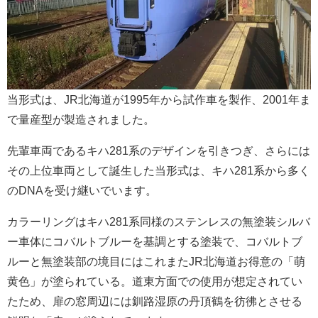
当形式は、JR北海道が1995年から試作車を製作、2001年ま
で量産型が製造されました。
先輩車両であるキハ281系のデザインを引きつぎ、さらには
その上位車両として誕生した当形式は、キハ281系から多く
のDNAを受け継いでいます。
カラーリングはキハ281系同様のステンレスの無塗装シルバ
ー車体にコバルトブルーを基調とする塗装で、コバルトブ
ルーと無塗装部の境目にはこれまたJR北海道お得意の「萌
黄色」が塗られている。道東方面での使用が想定されてい
たため、扉の窓周辺には釧路湿原の丹頂鶴を彷彿とさせる