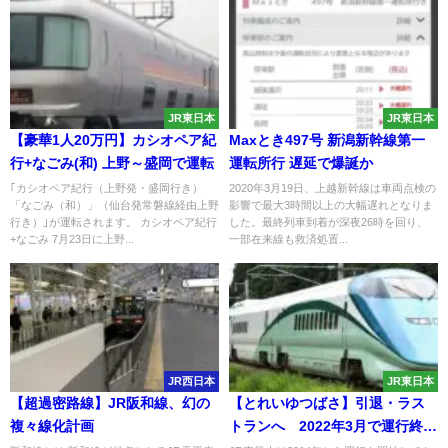
JR東日本
JR東日本
【豪華1人20万円】カシオペア紀
Maxとき497号 新潟新幹線第一
行+なごみ(和) 上野～盛岡で運転
運転所行 遅延で爆誕か
｢カシオペア紀行（上野発・盛岡行き）
2020年3月19日、上越新幹線は車両点検の
「なごみ（和）」（仙台発常磐線経由上野
影響で最大3時間以上の大幅遅れとなりま
行き）｣が運転されます。 カシオペア紀行
した。最終列車到着が深夜26時を回り、
+なごみ 7月23日に上野...
一部在来線も救済処置...
JR西日本
JR東日本
【超過密路線】JR阪和線、幻の
【とれいゆつばさ】引退・ラス
複々線化計画
トランへ 2022年3月で運行終