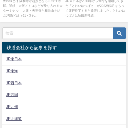
了 7年間の歴史に幕
阪和線とは 阪和線が起点となるJR天王寺
JR東日本は2014年から運行を開始してき
駅。近鉄、大阪メトロなどが乗り入れる大
た「とれいゆつばさ」が2022年3月をもっ
ターミナル 大阪・天王寺と和歌山を結
て運行終了すると発表しました。とれいゆ
ぶJR阪和線（61・3キ...
つばさは秋田新幹線...
鉄道会社から記事を探す
JR東日本
JR東海
JR西日本
JR四国
JR九州
JR北海道