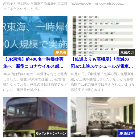
の様子と地上駅から発車する最終列車に乗
(adsbygoogle = window.adsbygoo...
ってきたということで...
JR東海
鬼滅の刃
【JR東海】約400名一時帰休実
【鉄道よりも高頻度】｢鬼滅の
施へ 新型コロナウイルス感染
刃｣の上映スケジュールが電車や
拡大影響で
バスの時刻表みたいと話題に
JR東海は約400名の一時帰休を行うと発表
10月16日、｢劇場版『鬼滅の刃』無限列車
しました。現在JR東海では厳しい経営環
編｣が上映を開始しました。初日から各映
境となっており、列車の運転計画変更など
画館では他の映画では考えられないような
により、業務量が減少す...
高頻度で上映されます。...
Go Toキャンペーン
JR西日本