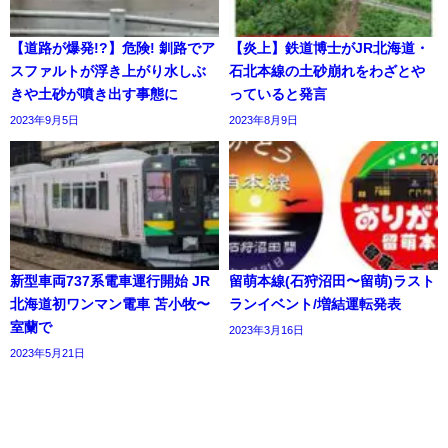
【道路が爆発!?】危険! 釧路でア
【炎上】鉄道博士がJR北海道・
スファルトが浮き上がり水しぶ
石北本線の土砂崩れをわざとや
きや土砂が噴き出す事態に
っていると発言
2023年9月5日
2023年8月9日
新型車両737系電車運行開始 JR
留萌本線(石狩沼田〜留萌)ラスト
北海道初ワンマン電車 苫小牧〜
ランイベント/増結運転発表
室蘭で
2023年3月16日
2023年5月21日