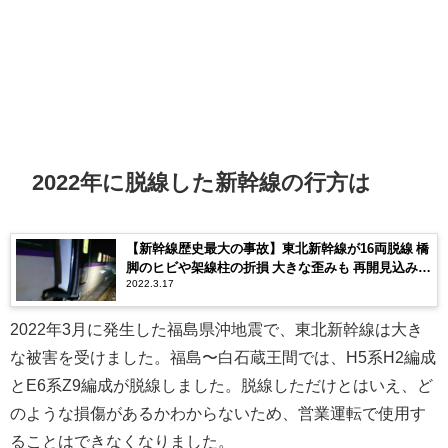
2022年に脱線した新幹線の行方は
【新幹線歴史最大の事故】東北新幹線が16両脱線 橋
脚のヒビや架線柱の折損 大きな歪みも 再開見込み立
2022.3.17
たず
2022年3月に発生した福島県沖地震で、東北新幹線は大き
な被害を受けました。福島〜白石蔵王間では、H5系H2編成
とE6系Z9編成が脱線しました。脱線しただけとはいえ、ど
のような損傷があるかわからないため、営業運転で使用す
ることはできなくなりました。