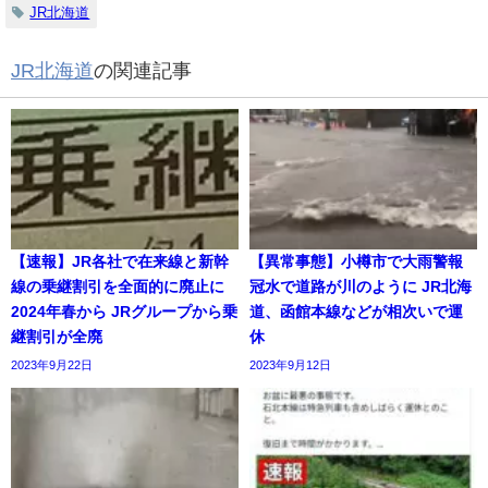
JR北海道
JR北海道
の関連記事
【速報】JR各社で在来線と新幹
【異常事態】小樽市で大雨警報
線の乗継割引を全面的に廃止に
冠水で道路が川のように JR北海
2024年春から JRグループから乗
道、函館本線などが相次いで運
継割引が全廃
休
2023年9月22日
2023年9月12日