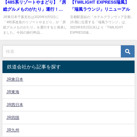
【485系リゾートやまどり】「房
【TWILIGHT EXPRESS瑞風】
総グルメものがたり」運行！
「瑞風ラウンジ」リニューアル
GoToトラベルキャンペーン適用
JR東日本千葉支社は2020年9月5日に
京都駅直結の「ホテルグランヴィア京都」
「485系改造のリゾートやまどり」が「房
15 階に位置する「瑞風ラウンジ」は、
の旅行商品
総グルメものがたり」を運行すると発表し
2023年8月2日(水)より「TWILIGHT
ました。今回の旅行料品...
EXPRESS瑞...
鉄道会社から記事を探す
JR東日本
JR東海
JR西日本
JR四国
JR九州