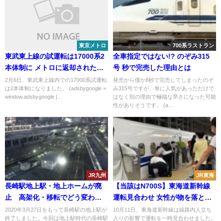
東京メトロ
700系ラストラン
東武東上線の試運転は17000系2
全車指定ではない!? のぞみ315
本体制に メトロに返却されたは
号 秒で完売した理由とは
ずの17102Fが助っ人に
2月6日、東武東上線内での17000系試運転
発売から僅か8秒で完売してしまったのぞ
は2本体制になりました。 (adsbygoogle =
み315号ですが、単に人気があっただけで
window.adsbygoogle |...
はなく別の理由で極端な早さになった可能
性がありそうです。 (a...
JR九州
JR東海
長崎駅地上駅・地上ホームが廃
【当該はN700S】東海道新幹線
止 高架化・移転でどう変わ
運転見合わせ 女性が物を落とし
る？
て線路に立ち入る
2020年3月27日をもって長崎駅の地上駅が
10月11日、東海道新幹線は線路内人立ち
終了しました。今回は地上駅時代の長崎駅
入りの影響で運転を一時見合わせました。