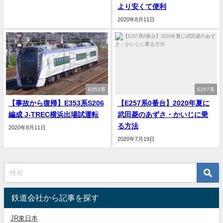
より安くて便利
2020年8月11日
E353系
E257系
【事故から復帰】E353系S206
【E257系0番台】2020年夏に
編成 J-TREC横浜出場試運転
武田菱のあずさ・かいじに乗
る方法
2020年8月11日
2020年7月19日
鉄道会社から記事を探す
JR東日本