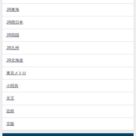
JR東海
JR西日本
JR四国
JR九州
JR北海道
東京メトロ
小田急
京王
近鉄
京阪