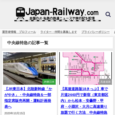
運営者情報 プロフィール
ライター・仲間を募集します
プライバシーポリシー
中央線特急の記事一覧
JR東日本
高速道路
【JR東日本】北陸新幹線「か
【高速道路版18きっぷ】車で
がやき」・中央線特急を一部
片道2440円で新宿（東京都区
指定席販売再開・運転計画発
内）から松本・安曇野・甲
表へ
府・小淵沢・大月に高速乗り
放題で行く方法 中央線特急
2020年10月15日