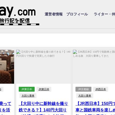
運営者情報 プロフィール
ライター・
S
JR東日本
JR東日本
JR京都線
JR西日本
大回り乗車
大回り乗車
乗って
【大回り中に新幹線を撮り
【JR西日本】150円
りを活
鉄できる？】140円大回り
車と国鉄車両を楽し