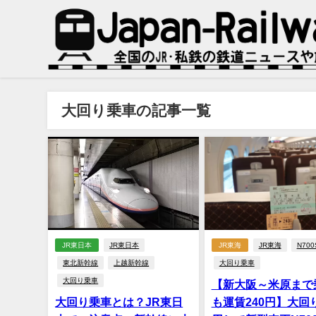
大回り乗車の記事一覧
JR東日本
JR東日本
JR東海
JR東海
N700
東北新幹線
上越新幹線
大回り乗車
大回り乗車
【新大阪～米原まで
大回り乗車とは？JR東日
も運賃240円】大回