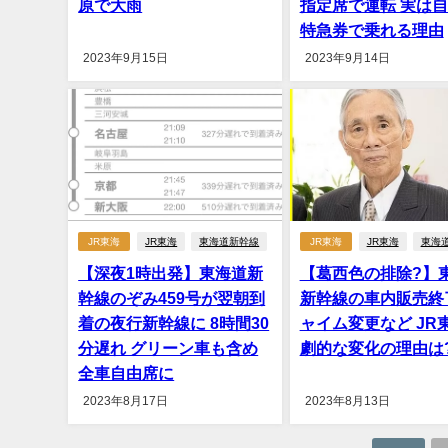
原で大雨
指定席で運転 実は
特急券で乗れる理由
2023年9月15日
2023年9月14日
JR東海
JR東海
東海道新幹線
JR東海
JR東海
東海
【深夜1時出発】東海道新
【葛西色の排除?】
幹線のぞみ459号が翌朝到
新幹線の車内販売終
着の夜行新幹線に 8時間30
ャイム変更など JR
分遅れ グリーン車も含め
劇的な変化の理由は
全車自由席に
2023年8月17日
2023年8月13日