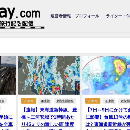
運営者情報 プロフィール
ライター・
東海
JR東海
JR東海
東海道新幹線
JR東海
JR東海
東海道
【速報】東海道新幹線、豊
【7日～9日にかけて
年始に
橋～三河安城で1時間あた
に影響】台風13号の
を全車
り45ミリの激しい雨 速度
は? 東海道新幹線が