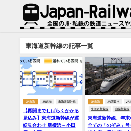
東海道新幹線の記事一覧
JR東海
JR東海
東海道新幹線
JR東海
JR西日本
JR
東海道新幹線
山陽新幹線
【再開までしばらくかかる
見込み】東海道新幹線が運
東海道新幹線、年末
転見合わせ 新横浜～小田
全ての「のぞみ」号