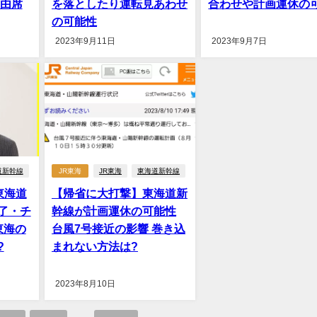
自由席
を落としたり運転見あわせ
合わせや計画運休の
の可能性
2023年9月11日
2023年9月7日
道新幹線
JR東海
JR東海
東海道新幹線
東海道
【帰省に大打撃】東海道新
了・チ
幹線が計画運休の可能性
東海の
台風7号接近の影響 巻き込
?
まれない方法は?
2023年8月10日