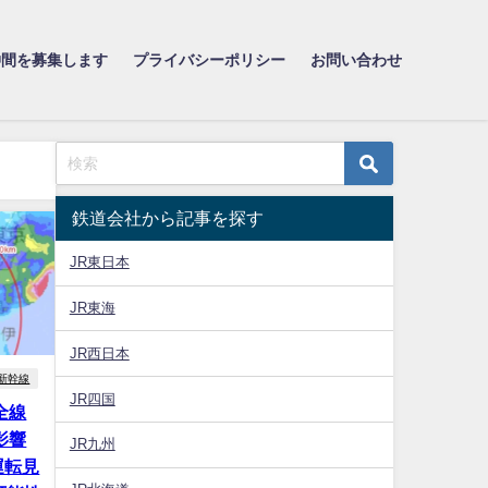
仲間を募集します
プライバシーポリシー
お問い合わせ
鉄道会社から記事を探す
JR東日本
JR東海
JR西日本
新幹線
JR四国
全線
影響
JR九州
運転見