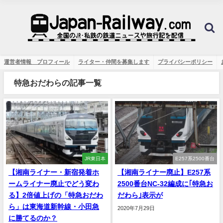
運営者情報 プロフィール
ライター・仲間を募集します
プライバシーポリシー
特急おだわらの記事一覧
JR東日本
E257系2500番台
【湘南ライナー・新宿発着ホ
【湘南ライナー廃止】E257系
ームライナー廃止でどう変わ
2500番台NC-32編成に｢特急お
る】2倍値上げの「特急おだわ
だわら｣表示が
ら」は東海道新幹線・小田急
2020年7月29日
に勝てるのか？