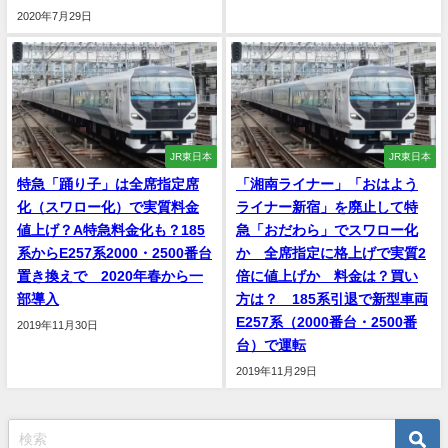
2020年7月29日
JR東日本
JR東日本
特急「踊り子」は全席指定席
「湘南ライナー」「おはよう
化（スワロー化）で実質料金
ライナー新宿」を廃止して特
値上げ？A特急料金化も？185
急「おだわら」でスワロー化
系からE257系2000・2500番台
か 全席指定に格上げで実質2
置き換えで 2020年春から一
倍に値上げか 料金は？買い
部導入
方は？ 185系引退で新型車両
E257系（2000番台・2500番
2019年11月30日
台）で運転
2019年11月29日