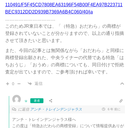
110491/F5F45CD7808EA63196F54B00F4EA97B223711
BEC9312DD2D939B7369A6B4C060/40/ja
……………………………
このためJR東日本では、「（特急）おだわら」の商標が
登録されていないことが分かりますので、以上の通り指摘
させて頂きたいと思います。
また、今回の記事とは無関係ながら「おだわら」と同様に
商標登録出願された、中央ライナーの代替である特急「は
ちおうじ」「おうめ」の商標についても、同日付けで拒絶
査定が出ていますので、ご参考頂ければ幸いです。
返信
0
u
著者
に返信
アンチ・トレインデンジャラス
6 年 前に
アンチ・トレインデンジャラス様へ
この度は「特急おだわらの商標登録」について情報提供ありが