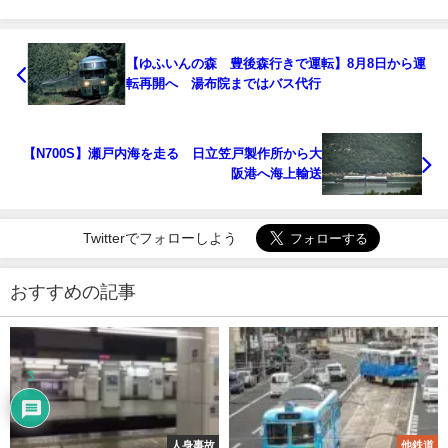
【ゆふいんの森 豊後森行きで運転】8月8日から運
転再開へ 湯布院まではバス代行
【N700S】瀬戸内海を走る 日立笠戸製作所から大
阪港へ海上輸送
Twitterでフォローしよう
おすすめの記事
3
人身事故
他鉄道