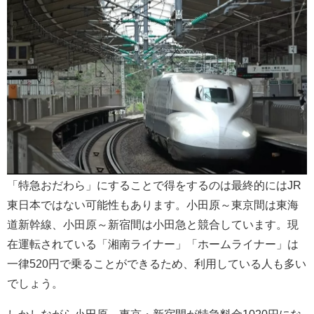
「特急おだわら」にすることで得をするのは最終的にはJR
東日本ではない可能性もあります。小田原～東京間は東海
道新幹線、小田原～新宿間は小田急と競合しています。現
在運転されている「湘南ライナー」「ホームライナー」は
一律520円で乗ることができるため、利用している人も多い
でしょう。
しかしながら小田原～東京・新宿間が特急料金1020円にな