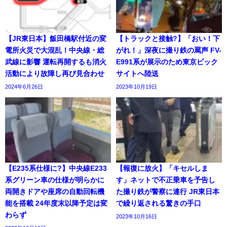
【JR東日本】飯田橋駅付近の変
【トラックと接触?】「おい！下
電所火災で大混乱！中央線・総
がれ！」深夜に撮り鉄の罵声 FV-
武線に影響 運転再開するも消火
E991系が展示のため東京ビック
活動により故障し再び見合わせ
サイトへ陸送
2024年6月26日
2023年10月19日
【E235系仕様に?】中央線E233
【報復に放火】「キセルしま
系グリーン車の仕様が明らかに
す」ネットで不正乗車を予告し
両開きドアや座席の自動回転機
た撮り鉄が警察に連行 JR東日本
能を搭載 24年度末以降予定は変
で繰り返される驚きの手口
わらず
2023年10月16日