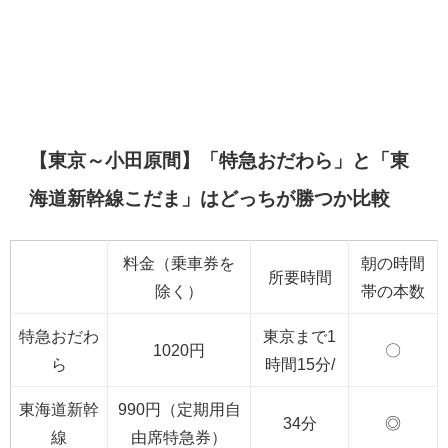
【東京～小田原間】「特急おだわら」と「東
海道新幹線こだま」はどっちが勝つか比較
料金（乗車券を
朝の時間
所要時間
除く）
帯の本数
特急おだわ
東京まで1
1020円
〇
ら
時間15分/
東海道新幹
990円（定期用自
34分
◎
線
由席特急券）