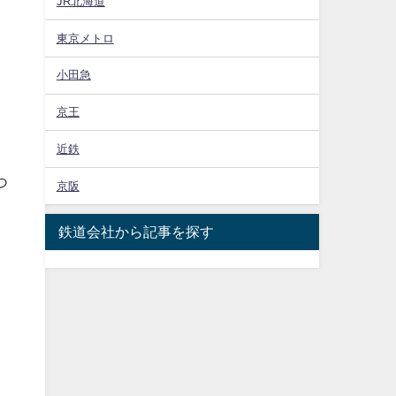
JR北海道
東京メトロ
た
小田急
京王
近鉄
つ
京阪
鉄道会社から記事を探す