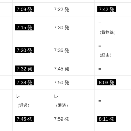
7:09 発
7:22 発
7:42 発
＝
7:15 発
7:30 発
（貨物線）
＝
7:20 発
7:36 発
（経由）
7:32 発
7:45 発
＝
7:38 発
7:50 発
8:03 発
レ
レ
＝
（通過）
（通過）
7:45 発
7:59 発
8:11 発