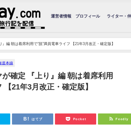
運営者情報 プロフィール
ライター・
』編 朝は着席利用で“脱”満員電車ライフ 【21年3月改正・確定版】
海道本線
が確定 『上り』編 朝は着席利用
 【21年3月改正・確定版】
r
はてブ
Pocket
Feedly