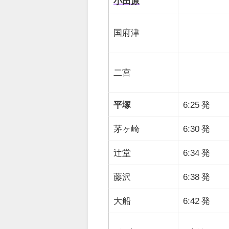
小田原
国府津
二宮
平塚
6:25 発
茅ヶ崎
6:30 発
辻堂
6:34 発
藤沢
6:38 発
大船
6:42 発