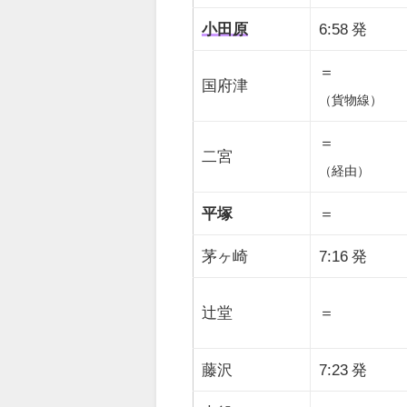
小田原
6:58 発
＝
国府津
（貨物線）
＝
二宮
（経由）
平塚
＝
茅ヶ崎
7:16 発
辻堂
＝
藤沢
7:23 発