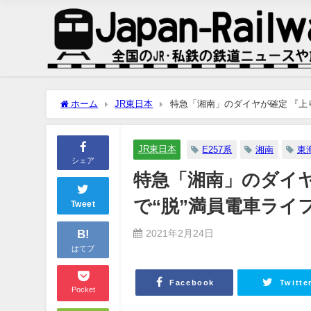
ホーム
JR東日本
特急「湘南」のダイヤが確定 『上り
JR東日本
E257系
湘南
東
シェア
特急「湘南」のダイヤ
で“脱”満員電車ライフ
Tweet
B!
2021年2月24日
はてブ
Facebook
Twitte
Pocket