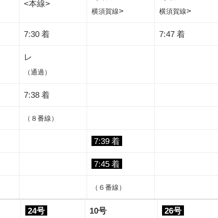
<本線>
>
>
横須賀線
横須賀線
7:30 着
7:47 着
レ
（通過）
7:38 着
（８番線）
7:39 着
7:45 着
（６番線）
24号
10号
26号