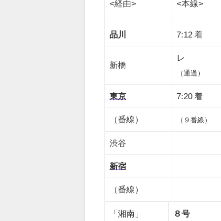
<経由>
<本線>
品川
7:12 着
レ
新橋
（通過）
東京
7:20 着
（番線）
（９番線）
渋谷
新宿
（番線）
「湘南」
８号