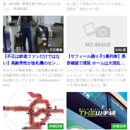
発展 近鉄は「当社とは一切関
度（第18期）事業計画で明らかとなりま
れに対して近鉄がプレスリリースを出し、
係がない」とコメント 鉄道オ
した。 有楽町線7...
近鉄は「当社とは一切...
タクが行ったか
不正乗車
E261系
【不正は鉄道ファンだけではな
【サフィール踊り子1番列車】異
い】高齢男性が改札機のセンサ
音確認で遅延 ホームは大混乱 車
ーを本で隠して無賃乗車 慣れた
内設備紹介
ICカードや乗車券無しで改札機を素通りす
スーパービュー踊り子に置き換わる形でデ
る高齢男性の様子がツイッター上に投稿さ
ビューした「サフィール踊り子」ですが、
手つきで常習的な犯行
れ話題になっています。 (adsbygoogle =
先ほど東京駅から1番列車のサフィール踊
wind...
り子1号が発車しました。駅...
JR東日本
JR東日本