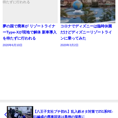
夢の国で廃車が リゾートライナ
コロナでディズニーは臨時休園
ーType-Xが現地で解体 新車導入
だけどディズニーリゾートライ
を待たずに行われる
ンに乗ってみた
2020年6月10日
2020年3月2日
【八王子支社ブチ切れ】乱入鉄オタ対策で251系RE-
01編成の廃車回送は異例の深夜に