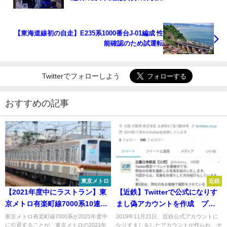
【東海道線初の自走】E235系1000番台J-01編成 性
能確認のため試運転
Twitterでフォローしよう
おすすめの記事
東京メトロ
近鉄
【2021年度中にラストラン】東
【近鉄】Twitterで公式になりす
京メトロ有楽町線7000系10連
まし偽アカウントを作成 プレ
は 残り2編成に
スリリースを出すほどの騒動に
東京メトロ有楽町線7000系が2021年度中
2019年11月21日、近鉄公式アカウントに
に引退することが、東京メトロの2021年
なりすましをしたアカウントが作られ、そ