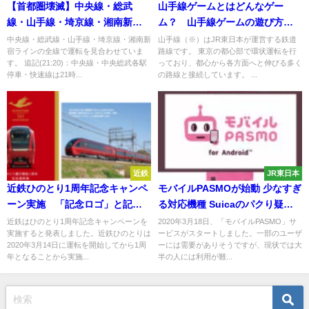
【首都圏壊滅】中央線・総武
山手線ゲームとはどんなゲー
線・山手線・埼京線・湘南新宿
ム？ 山手線ゲームの遊び方に
ラインの全線で運転見合わせ
山手線のゲームも解説
中央線・総武線・山手線・埼京線・湘南新
山手線（※）はJR東日本が運営する鉄道
宿ラインの全線で運転を見合わせていま
路線です。 東京の都心部で環状運転を行
す。 追記(21:20)：中央線・中央総武各駅
っており、都心から各方面へと伸びる多く
停車・快速線は21時...
の路線と接続しています。 ...
近鉄
JR東日本
近鉄ひのとり1周年記念キャンペ
モバイルPASMOが始動 少なすぎ
ーン実施 「記念ロゴ」と記念
る対応機種 Suicaのパクり疑惑
グッズ発売
はあるが共存はほぼ不可
近鉄はひのとり1周年記念キャンペーンを
2020年3月18日、「モバイルPASMO」サ
実施すると発表しました。近鉄ひのとりは
ービスがスタートしました。一部のユーザ
2020年3月14日に運転を開始してから1周
ーには需要がありそうですが、現状では大
年となることから実施...
半の人には利用が難...