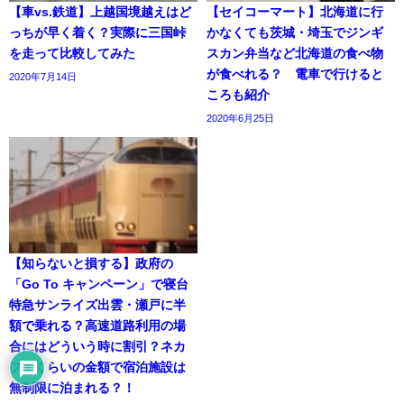
【車vs.鉄道】上越国境越えはど
【セイコーマート】北海道に行
っちが早く着く？実際に三国峠
かなくても茨城・埼玉でジンギ
を走って比較してみた
スカン弁当など北海道の食べ物
が食べれる？ 電車で行けると
2020年7月14日
ころも紹介
2020年6月25日
【知らないと損する】政府の
「Go To キャンペーン」で寝台
特急サンライズ出雲・瀬戸に半
額で乗れる？高速道路利用の場
合にはどういう時に割引？ネカ
フェくらいの金額で宿泊施設は
無制限に泊まれる？！