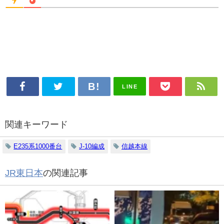
LINE
関連キーワード
E235系1000番台
J-10編成
信越本線
JR東日本
の関連記事