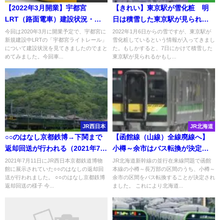
【2022年3月開業】宇都宮
【きれい】東京駅が雪化粧 明
LRT（路面電車）建設状況・
日は積雪した東京駅が見られ
駅・工事・着工・完成状況まと
る？！
今回は2020年3月に開業予定で、宇都宮に
2022年1月6日からの雪ですが、東京駅が
新規建設中LRTの「宇都宮ライトレール」
雪化粧しているという情報が入ってきまし
め
について建設状況を見てきましたのでまと
た。もしかすると、7日にかけて積雪した
めてみました。今回車...
東京駅が見られるかもし...
JR西日本
JR北海道
○○のはなし京都鉄博→下関まで
【函館線（山線）全線廃線へ】
返却回送が行われる（2021年7月
小樽～余市はバス転換が決定
11日）
鉄道ファンからは批判、道内の
2021年7月11日にJR西日本京都鉄道博物
JR北海道新幹線の並行在来線問題で函館
館に展示されていた○○のはなしの返却回
本線の小樽～長万部の区間のうち、小樽～
路線廃止の懸念の声も
送が行われました。 ○○のはなし京都鉄博
余市の区間をバス転換することが決定され
返却回送の様子 今...
ました。 これにより北海道...