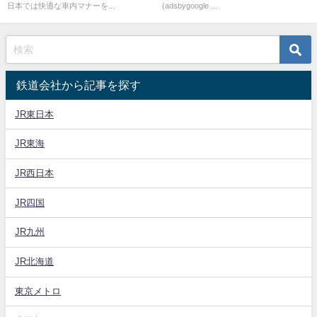
日本では快適な車内マナーを...
(adsbygoogle ...
鉄道会社から記事を探す
JR東日本
JR東海
JR西日本
JR四国
JR九州
JR北海道
東京メトロ