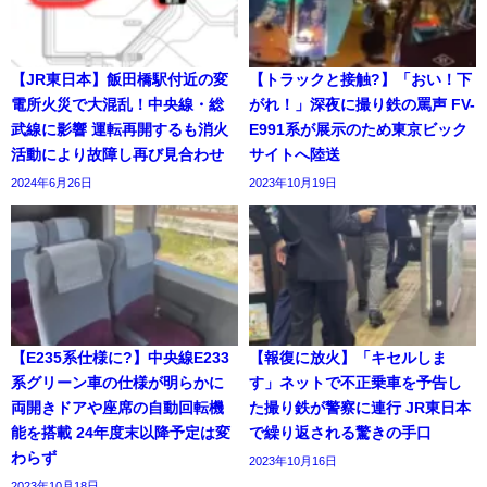
【JR東日本】飯田橋駅付近の変
【トラックと接触?】「おい！下
電所火災で大混乱！中央線・総
がれ！」深夜に撮り鉄の罵声 FV-
武線に影響 運転再開するも消火
E991系が展示のため東京ビック
活動により故障し再び見合わせ
サイトへ陸送
2024年6月26日
2023年10月19日
【E235系仕様に?】中央線E233
【報復に放火】「キセルしま
系グリーン車の仕様が明らかに
す」ネットで不正乗車を予告し
両開きドアや座席の自動回転機
た撮り鉄が警察に連行 JR東日本
能を搭載 24年度末以降予定は変
で繰り返される驚きの手口
わらず
2023年10月16日
2023年10月18日