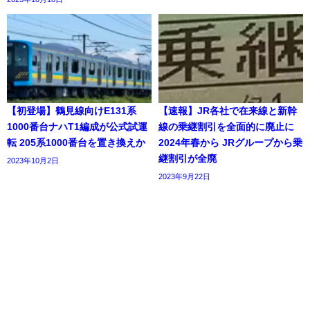
【初登場】鶴見線向けE131系
【速報】JR各社で在来線と新幹
1000番台ナハT1編成が公式試運
線の乗継割引を全面的に廃止に
転 205系1000番台を置き換えか
2024年春から JRグループから乗
継割引が全廃
2023年10月2日
2023年9月22日