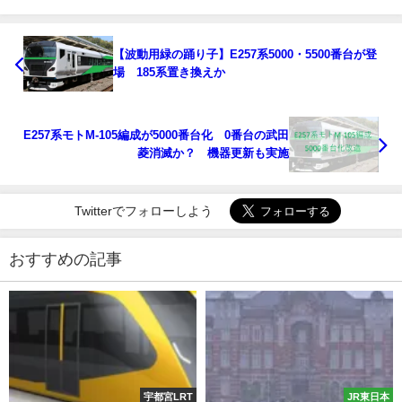
【波動用緑の踊り子】E257系5000・5500番台が登
場 185系置き換えか
E257系モトM-105編成が5000番台化 0番台の武田
菱消滅か？ 機器更新も実施
Twitterでフォローしよう
おすすめの記事
宇都宮LRT
JR東日本