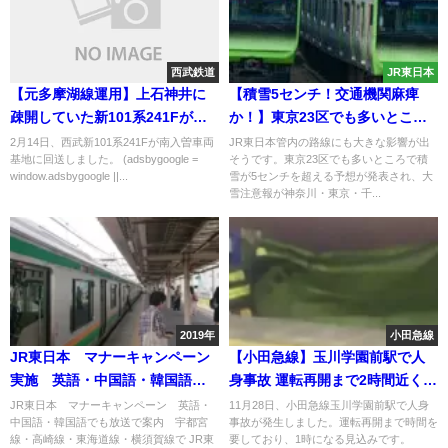
西武鉄道
JR東日本
【元多摩湖線運用】上石神井に
【積雪5センチ！交通機関麻痺
疎開していた新101系241Fが南
か！】東京23区でも多いところ
入曽に回送
で大雪予想
2月14日、西武新101系241Fが南入曽車両
JR東日本管内の路線にも大きな影響が出
基地に回送しました。 (adsbygoogle =
そうです。東京23区でも多いところで積
window.adsbygoogle ||...
雪が5センチを超える予想が発表され、大
雪注意報が神奈川・東京・千...
2019年
小田急線
JR東日本 マナーキャンペーン
【小田急線】玉川学園前駅で人
実施 英語・中国語・韓国語で
身事故 運転再開まで2時間近くか
も放送で案内 宇都宮線・高崎
かり深夜1時の予定
JR東日本 マナーキャンペーン 英語・
11月28日、小田急線玉川学園前駅で人身
中国語・韓国語でも放送で案内 宇都宮
事故が発生しました。運転再開まで時間を
線・東海道線・横須賀線で
線・高崎線・東海道線・横須賀線で JR東
要しており、1時になる見込みです。