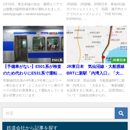
走破
本・東急が協力
2月16日、東北本線の仙台・盛岡エリアで
JR四国、JR貨物、JR西日本、東急4社協
は複数の臨時快速列車が運転されました。
力プロジェクトとして、四国・瀬戸内エリ
(adsbygoogle = window.adsbygoo...
アでのクルーズトレイン「THE ROYAL
EXPRESS」...
E501系
JR東日本
【予備車がない】E501系が検査
JR東日本 気仙沼線・大船渡線
のため代わりにE531系で運転 グ
BRTに新駅「内湾入口」「大谷
リーン車にタダで乗れる
まち」「東新城」駅を設置
常磐線E531系の4号車と5号車にはグリー
JR東日本、気仙沼線・大船渡線BRTに新
ン車があります。ところがグリーン車のマ
駅「内湾入口」「大谷まち」「東新城駅」
ークが隠され普通車として運転をしている
を設置すると発表しました。 設置理由に
姿が目撃されています。...
ついて「沿線自治体からの...
鉄道会社から記事を探す