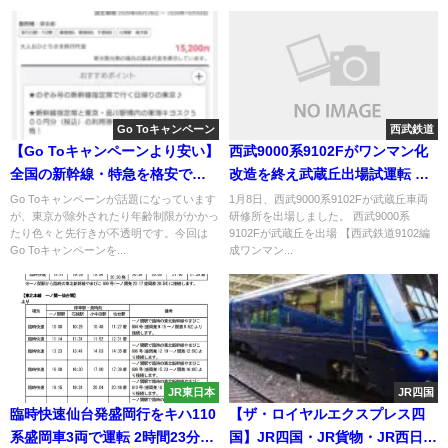
Go Toキャンペーン
西武鉄道
【Go Toキャンペーンより安い】
西武9000系9102Fがワンマン化
全国の新幹線・特急を格安で使
改造を終え武蔵丘出場試運転 多
う方法 東京から新大阪が新幹線
摩湖線へ転属
Go Toキャンペーンが話題になっています
1月8日、西武9000系9102Fが武蔵丘車両
が、東京が除外されたり年齢制限がかかっ
研修所を出場しました。 西武9000系
7000円
たり色々と先行きが不透明です。今回は
9102Fが武蔵丘を出場 【西武鉄道9102編
Go Toキャンペーンを...
成ワンマン...
JR東日本
JR四国
臨時快速仙台発盛岡行をキハ110
【ザ・ロイヤルエクスプレス四
系盛岡車3両で運転 2時間23分で
国】JR四国・JR貨物・JR西日