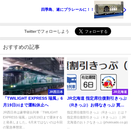
四季島、遂にプラレールに！！
Twitterでフォローしよう
おすすめの記事
JR西日本
JR北海道
「TWILIGHT EXPRESS 瑞風」6
JR北海道 指定席往復割引きっぷ
月19日㈯まで運転休止へ
（Rきっぷ）お得なきっぷ 買い
方・使い方を紹介！
JR西日本は豪華寝台列車「TWILIGHT
指定席往復割引きっぷ（Rきっぷ）とは？
EXPRESS 瑞風」は6月19日まで運休する
指定席往復割引きっぷ（Ｒきっぷ）｜JR
と発表しました。6月末ではないのは今回
北海道のおトクなきっぷ (jrhokkaido.co.jp)
の緊急事態宣...
...