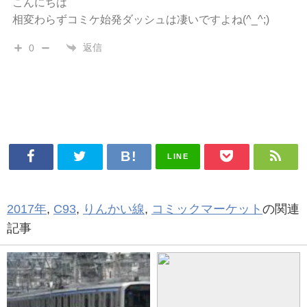
こんにちは
相変わらずコミケ始発ダッシュは凄いですよね(^_^;)
返信
0
LINE
2017年
,
C93
,
りんかい線
,
コミックマーケット
の関連
記事