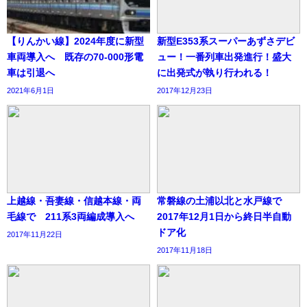
【りんかい線】2024年度に新型
新型E353系スーパーあずさデビ
車両導入へ 既存の70-000形電
ュー！一番列車出発進行！盛大
車は引退へ
に出発式が執り行われる！
2021年6月1日
2017年12月23日
上越線・吾妻線・信越本線・両
常磐線の土浦以北と水戸線で
毛線で 211系3両編成導入へ
2017年12月1日から終日半自動
ドア化
2017年11月22日
2017年11月18日