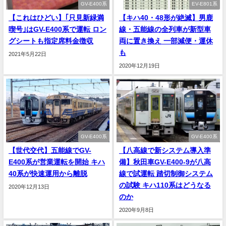
GV-E400系
EV-E801系
【これはひどい】｢只見新緑満
【キハ40・48形が絶滅】男鹿
喫号｣はGV-E400系で運転 ロン
線・五能線の全列車が新型車
グシートも指定席料金徴収
両に置き換え 一部減便・運休
も
2021年5月22日
2020年12月19日
GV-E400系
GV-E400系
【世代交代】五能線でGV-
【八高線で新システム導入準
E400系が営業運転を開始 キハ
備】秋田車GV-E400-9が八高
40系が快速運用から離脱
線で試運転 踏切制御システム
の試験 キハ110系はどうなる
2020年12月13日
のか
2020年9月8日