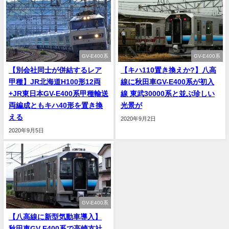
GV-E400系
GV-E400系
【別会社同士が併結するレア
【キハ110置き換えか?】八高
甲種】JR北海道H100形12両
線に秋田車GV-E400系が初入
+JR東日本GV-E400系甲種輸送
線 東武30000系と並ぶ珍しい
両編成ともキハ40形を置き換
光景が
える
2020年9月2日
2020年9月5日
GV-E400系
【八高線に新型気動車導入】
秋田車GV-E400系で高崎支社