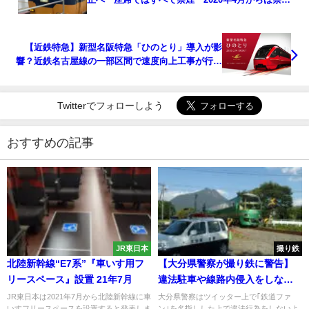
車化で運行へ 健康増進法改正で
【近鉄特急】新型名阪特急「ひのとり」導入が影
響？近鉄名古屋線の一部区間で速度向上工事が行わ
れる
Twitterでフォローしよう
おすすめの記事
JR東日本
撮り鉄
北陸新幹線“E7系”『車いす用フ
【大分県警察が撮り鉄に警告】
リースペース』設置 21年7月
違法駐車や線路内侵入をしない
よう呼びかけ
JR東日本は2021年7月から北陸新幹線に車
大分県警察はツイッター上で｢鉄道ファ
いすフリースペースを設置すると発表しま
ン｣を名指しした上で違法行為をしないよ