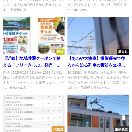
した。 導入は2021年7月から実施されま
うに呼びかけました。 撮り鉄に警察が警
す。 新幹線に車...
告 https://twit...
近鉄
撮り鉄
【近鉄】地域共通クーポンで使
【あわや大惨事】撮影優先で後
える「フリーきっぷ」発売 し
ろから迫る列車の警笛を無視し
まかぜにもお得に乗車可能 鉄
てカメラが吹き飛ばされる
近鉄は2020年11月11日から2021年1月31
10月20日、甲種輸送の撮影に夢中で後ろ
日までの期間限定で地域共通クーポンが使
から迫る列車に気づかず、風圧でカメラが
道グッズも購入可能
える「フリーきっぷ」を発売します。ただ
飛ばされた撮り鉄がネット上で話題になり
し、支払いは紙...
ました。危険極まりない行...
JR東海
東武鉄道