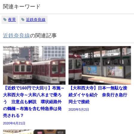
関連キーワード
夜景
近鉄奈良線
近鉄奈良線
の関連記事
【近鉄で160円で大回り】布施～
【大和西大寺】日本一無駄な接
大和西大寺～大和八木まで乗ろ
続ダイヤを紹介 奈良行き急行
う 注意点も解説 環状経路外
同士で接続
の鶴橋～布施を含む特急券は発
2020年5月2日
売される？
2020年6月21日