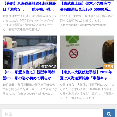
【異例】東海道新幹線4連休最終
【東武東上線】倒木との衝突で
日「満席なし」 航空機が満
長時間運転見合わせ 50000系
席・高速道路は混雑なのに一体
51005Fのパンタグラフが大破
新型コロナウイルスで旅行需要が減少して
12月4日、東武東上線は霞ヶ関～鶴ヶ島の
いましたが、2020年のシルバーウイーク
倒木で運転を見合わせています。
なぜ？
では旅行需要が8月のお盆より増えたた
(adsbygoogle = window.adsbygoogle ...
め、各地で交通機関の混雑が...
都営3500形
JR東海
【6300形置き換え】新型車両都
【東京～大阪移動手段】2020年
営6500形の姿が初めて明らかに
夏は東海道新幹線「半額キャン
あおなみ線みたい?
ペーン」 格安旅行でグリーン
10月25日、都営三田線の新型車両6500形
今回は東京～大阪間の移動手段についてま
の姿が明らかになり、ネット上で話題にな
とめたいと思います。2020年夏は例年よ
車・高級ホテルを体験できる！
りました。 (adsbygoogle = window.a...
り安く利用できるなど、必ずしも「深夜バ
ス」が一番安いというわけ...