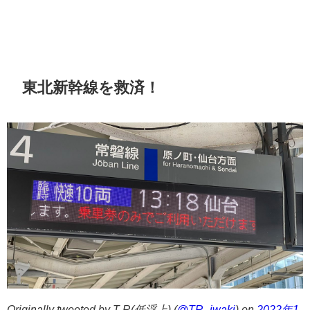
東北新幹線を救済！
Originally tweeted by T R(低浮上) (
@TR_iwaki
) on
2022年1