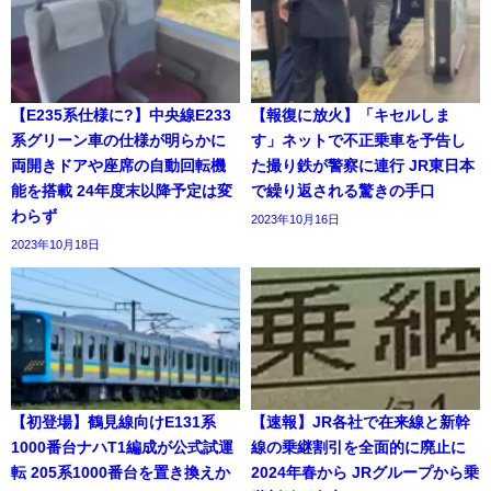
【E235系仕様に?】中央線E233
【報復に放火】「キセルしま
系グリーン車の仕様が明らかに
す」ネットで不正乗車を予告し
両開きドアや座席の自動回転機
た撮り鉄が警察に連行 JR東日本
能を搭載 24年度末以降予定は変
で繰り返される驚きの手口
わらず
2023年10月16日
2023年10月18日
【初登場】鶴見線向けE131系
【速報】JR各社で在来線と新幹
1000番台ナハT1編成が公式試運
線の乗継割引を全面的に廃止に
転 205系1000番台を置き換えか
2024年春から JRグループから乗