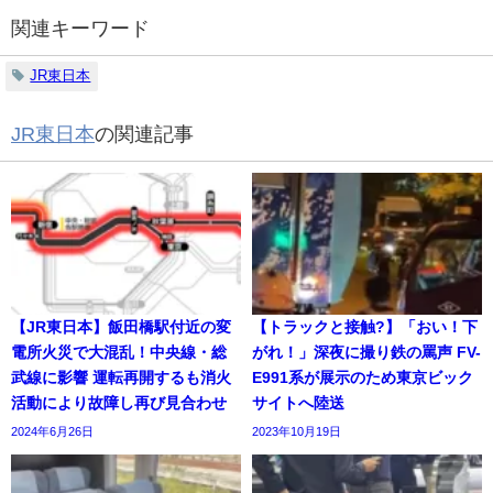
関連キーワード
JR東日本
JR東日本
の関連記事
【JR東日本】飯田橋駅付近の変
【トラックと接触?】「おい！下
電所火災で大混乱！中央線・総
がれ！」深夜に撮り鉄の罵声 FV-
武線に影響 運転再開するも消火
E991系が展示のため東京ビック
活動により故障し再び見合わせ
サイトへ陸送
2024年6月26日
2023年10月19日