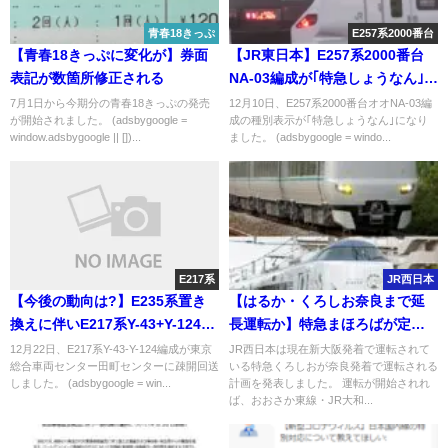
青春18きっぷ
E257系2000番台
【青春18きっぷに変化が】券面
【JR東日本】E257系2000番台
表記が数箇所修正される
NA-03編成が｢特急しょうなん｣表
示に まさかの漢字で｢湘南｣では
7月1日から今期分の青春18きっぷの発売
12月10日、E257系2000番台オオNA-03編
が開始されました。 (adsbygoogle =
成の種別表示が｢特急しょうなん｣になり
なくひらがな
window.adsbygoogle || [])...
ました。 (adsbygoogle = windo...
E217系
JR西日本
【今後の動向は?】E235系置き
【はるか・くろしお奈良まで延
換えに伴いE217系Y-43+Y-124編
長運転か】特急まほろばが定期
成が田町に疎開回送 世代交代始
列車化へ2023年春ダイヤ改正予
12月22日、E217系Y-43-Y-124編成が東京
JR西日本は現在新大阪発着で運転されて
総合車両センター田町センターに疎開回送
いる特急くろしおが奈良発着で運転される
まる
測
しました。 (adsbygoogle = win...
計画を発表しました。 運転が開始されれ
ば、おおさか東線・JR大和...