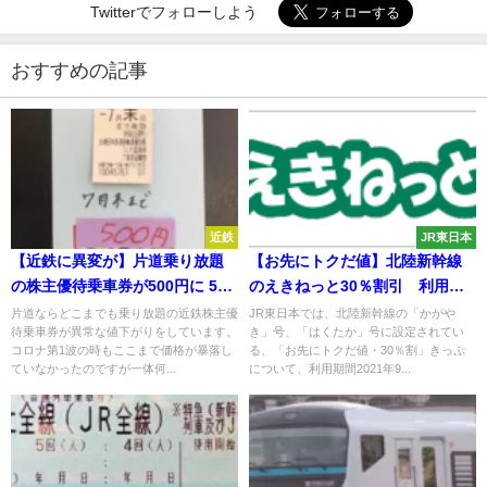
Twitterでフォローしよう
おすすめの記事
近鉄
JR東日本
【近鉄に異変が】片道乗り放題
【お先にトクだ値】北陸新幹線
の株主優待乗車券が500円に 5ヶ
のえきねっと30％割引 利用期
月有効期間があるものも非常事
間延長に
片道ならどこまでも乗り放題の近鉄株主優
JR東日本では、北陸新幹線の「かがや
待乗車券が異常な値下がりをしています。
き」号、「はくたか」号に設定されてい
態宣言時よりも異常な暴落が
コロナ第1波の時もここまで価格が暴落し
る、「お先にトクだ値・30％割」きっぷ
ていなかったのですが一体何...
について、利用期間2021年9...