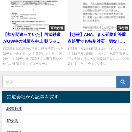
西武鉄道
飛行機
【都が間違っていた】西武鉄道
【悲報】ANA、まん延防止等重
がGW中の減便を中止 朝ラッシ
点処置でも特别対応一切なし！
ュの混雑に耐えきれず
自粛しても半額を超える高額な
西武鉄道はGW中の平日に行う予定だった
1月6日、ANAは新型コロナウイルスにお
減便を中止することを発表しました。 混
ける航空券の対応について、払戻手数料な
手数料請求 ラウンジ制限も
雑が生じ減便中止 西武鉄道は東京都など
どを免除するなどの特別対応をしないと発
からの要請を受けてゴールデ...
表しました。 今までの対...
鉄道会社から記事を探す
JR東日本
JR東海