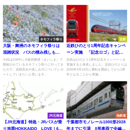
ネモフィラ祭り
近鉄
大阪・舞洲のネモフィラ祭りは
近鉄ひのとり1周年記念キャンペ
混雑状況 バスの積み残しも
ーン実施 「記念ロゴ」と記念
楽しみ方も紹介
グッズ発売
今回はGW中に大阪府舞洲（まいしま）で
近鉄はひのとり1周年記念キャンペーンを
開催されているネモフィラ祭りに行ってき
実施すると発表しました。近鉄ひのとりは
たので、混雑具合や楽しみ方についてレポ
2020年3月14日に運転を開始してから1周
ートしていきたいと思います...
年となることから実施...
JR北海道
他鉄道
【JR北海道】特急・JRバスが乗
千葉都市モノレール1000形2028
り放題HOKKAIDO LOVE！6日
年までに引退 0形車両で全編成