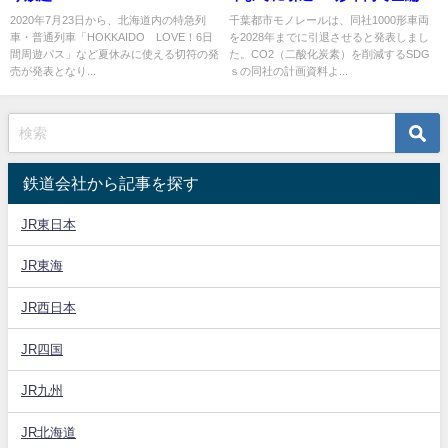
間周遊パス 4回まで指定可 北
が置き換え・廃車へ
2020年7月23日から、北海道内の特急列
千葉都市モノレールは、同社1000形車両
車・普通列車「HOKKAIDO LOVE！6日
を2028年までに引退させると発表しまし
海道からの補助金を活用 予算
間周遊パス」など夏休みに使える切符の発
た。CO2（二酸化炭素）を削減するSDG
が無くなり次第終了
売が発表となり...
ｓの同社の計画資料よ...
鉄道会社から記事を探す
JR東日本
JR東海
JR西日本
JR四国
JR九州
JR北海道