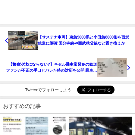
【サステナ車両】東急9000系と小田急8000形を西武
鉄道に譲渡 国分寺線や西武秩父線など置き換えか
【警察沙汰にならない?】キセル乗車常習犯の鉄道
ファンが不正の手口とバレた時の対応を公開 乗車拒
否も ネットで物議
Twitterでフォローしよう
おすすめの記事