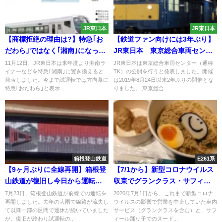
JR東日本
JR東日本
【商標拒絶の理由は?】特急｢お
【鉄道ファン向けには3年ぶり】
だわら｣ではなく｢湘南｣になった
JR東日本 東京総合車両センタ
のは何故か ｢はちおうじ｣｢おう
ー（TK）公開2021 クモヤ143
11月12日、JR東日本は来年度より湘南ラ
JR東日本は東京総合車両センター（通称
イナーなどを特急｢湘南｣に置き換えると
TK）の公開を行うと発表しました。開催
め｣も無登録だった
形も登場
発表しました。今まで試運転では方向幕に
は2019年8月24日以来2年ぶりの開催とな
特急｢おだわら｣と表示...
りました。 東京総合...
箱根登山鉄道
E261系
【9ヶ月ぶりに全線再開】箱根登
【7/1から】新型コロナウイルス
山鉄道が復旧し今日から運転再
収束でグランクラス・サフィー
開 臨時のロマンスカーも
ル踊り子のヌードルバー営業再
7月23日、箱根登山鉄道が前線での運転を
2020年7月1日から、これまで新型コロナ
再開しました。去年の大雨で線路が流失し
ウイルスの影響で営業を中止していた車内
開へ
て以降一部の区間で運休が続いていました
サービス（グランクラスを含む）と、サフ
が、復旧が終わり試運転の...
ィール踊り子でのヌード...