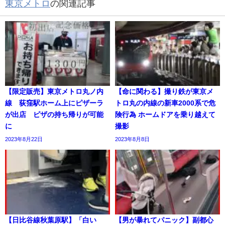
東京メトロ
の関連記事
【限定販売】東京メトロ丸ノ内
【命に関わる】撮り鉄が東京メ
線 荻窪駅ホーム上にピザーラ
トロ丸の内線の新車2000系で危
が出店 ピザの持ち帰りが可能
険行為 ホームドアを乗り越えて
に
撮影
2023年8月22日
2023年8月8日
【日比谷線秋葉原駅】「白い
【男が暴れてパニック】副都心