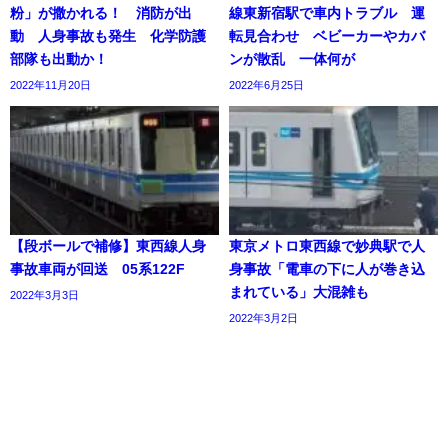
粉」が撒かれる！ 消防が出
線東新宿駅で車内トラブル 運
動 人身事故も発生 化学防護
転見合わせ ベビーカーやカバ
部隊も出動か！
ンが散乱 一体何が
2022年11月20日
2022年6月25日
【段ボールで補修】東西線人身
東京メトロ東西線で妙典駅で人
事故車両が回送 05系122F
身事故「電車の下に人が巻き込
まれている」大混雑も
2022年3月3日
2022年3月2日