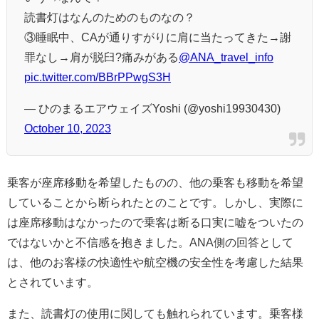
読書灯はなんのためのものなの？
③睡眠中、CAが通りすがりに肩に当たってきた→謝
罪なし→肩が脱臼?痛みがある
@ANA_travel_info
pic.twitter.com/BBrPPwgS3H
— ひのまるエアウェイズYoshi (@yoshi19930430)
October 10, 2023
乗客が座席移動を希望したものの、他の乗客も移動を希望
していることから断られたとのことです。しかし、実際に
は座席移動はなかったので乗客は断る口実に嘘をついたの
ではないかと不信感を抱きました。ANA側の回答として
は、他のお客様の快適性や航空機の安全性を考慮した結果
とされています。
また、読書灯の使用に関しても触れられています。乗客様