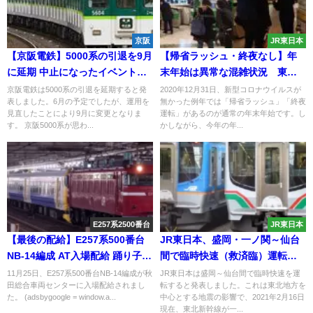
京阪
JR東日本
【京阪電鉄】5000系の引退を9月
【帰省ラッシュ・終夜なし】年
に延期 中止になったイベントが
末年始は異常な混雑状況 東京
復活するかも
駅では空席表示のみ
京阪電鉄は5000系の引退を延期すると発
2020年12月31日、新型コロナウイルスが
表しました。6月の予定でしたが、運用を
無かった例年では「帰省ラッシュ」「終夜
見直したことにより9月に変更となりま
運転」があるのが通常の年末年始です。し
す。 京阪5000系が思わ...
かしながら、今年の年...
E257系2500番台
JR東日本
【最後の配給】E257系500番台
JR東日本、盛岡・一ノ関～仙台
NB-14編成 AT入場配給 踊り子付
間で臨時快速（救済臨）運転
属編成としては4編成目
実質新幹線リレー号に
11月25日、E257系500番台NB-14編成が秋
JR東日本は盛岡～仙台間で臨時快速を運
田総合車両センターに入場配給されまし
転すると発表しました。これは東北地方を
た。 (adsbygoogle = window.a...
中心とする地震の影響で、2021年2月16日
現在、東北新幹線が一...