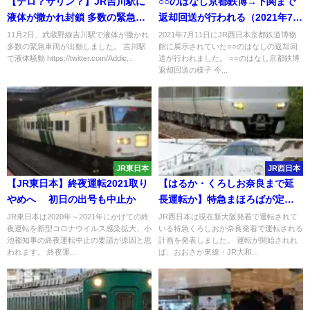
【テロ？サリン？】JR吉川駅に
○○のはなし京都鉄博→下関まで
液体が撒かれ封鎖 多数の緊急車
返却回送が行われる（2021年7月
両が出動
11日）
11月2日、武蔵野線吉川駅で液体が撒かれ
2021年7月11日にJR西日本京都鉄道博物
多数の緊急車両が出動しました。 吉川駅
館に展示されていた○○のはなしの返却回
で液体騒動 https://twitter.com/Addic...
送が行われました。 ○○のはなし京都鉄博
返却回送の様子 今...
JR東日本
JR西日本
【JR東日本】終夜運転2021取り
【はるか・くろしお奈良まで延
やめへ 初日の出号も中止か
長運転か】特急まほろばが定期
列車化へ2023年春ダイヤ改正予
JR東日本は2020年～2021年にかけての終
JR西日本は現在新大阪発着で運転されて
夜運転を新型コロナウイルス感染拡大、小
いる特急くろしおが奈良発着で運転される
測
池都知事の終夜運転中止の要請が原因と思
計画を発表しました。 運転が開始されれ
われます。 終夜運...
ば、おおさか東線・JR大和...