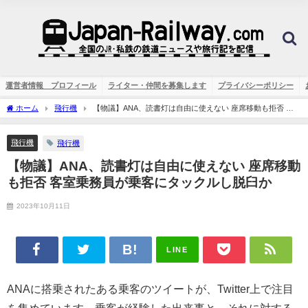
運営者情報 プロフィール
ライター・仲間を募集します
プライバシーポリシー
ホーム
飛行機
【物議】ANA、読書灯は自由に使えない 座席移動も拒否 客
室乗務員が乗客にタックルし脱臼か
飛行機
飛行機
【物議】ANA、読書灯は自由に使えない 座席移動
も拒否 客室乗務員が乗客にタックルし脱臼か
2023年10月11日
LINE
ANAに搭乗されたある乗客のツイートが、Twitter上で注目
を集めています。乗客が経験した出来事と、それに対する