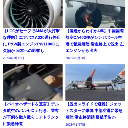
【LCCがセーフでANAが大打撃
【製造からわずか4年】中国国際
な理由】エアバスA320運行停止
航空CA403便がシンガポール空
に P&W製エンジンPW1100Gに
港で緊急着陸 滑走路上で脱出 左
欠陥か 日本への影響も
エンジンから出火
2023年9月13日
2023年9月10日
【バイオハザードを宣言】デル
【脱出スライドで避難】ジェッ
タ航空のバルセロナ行き、乗客
トスターに爆弾 中部空港に緊急
が下痢を撒き散らしアトランタ
着陸 滑走路閉鎖 爆破予告か
に緊急帰還
2023年1月7日