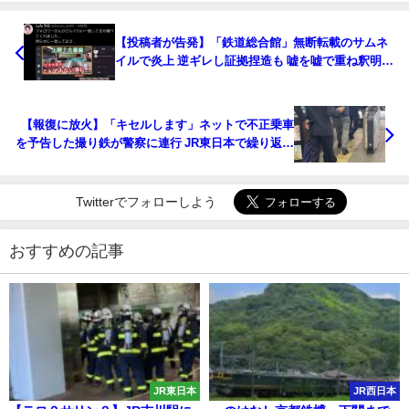
【投稿者が告発】「鉄道総合館」無断転載のサムネ
イルで炎上 逆ギレし証拠捏造も 嘘を嘘で重ね釈明
当該動画は一度非公開にするも再び公開
【報復に放火】「キセルします」ネットで不正乗車
を予告した撮り鉄が警察に連行 JR東日本で繰り返さ
れる驚きの手口
Twitterでフォローしよう
おすすめの記事
JR東日本
JR西日本