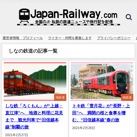
運営者情報 プロフィール
ライター・仲間を募集します
プライバシーポリシー
しなの鉄道の記事一覧
他鉄道
他鉄道
しな鉄「ろくもん」が“上越・
トキ鉄「雪月花」が“長野・上
直江津”へ 地酒と料理に花見
田”へ 満開の桜と食事を嗜
まで 観光列車で“旧信越本
む、“旧信越本線”春の旅
線”制覇の旅
2021年2月26日
2021年2月27日