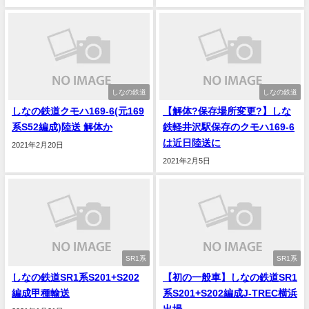
しなの鉄道
しなの鉄道
しなの鉄道クモハ169-6(元169
【解体?保存場所変更?】しな
系S52編成)陸送 解体か
鉄軽井沢駅保存のクモハ169-6
は近日陸送に
2021年2月20日
2021年2月5日
SR1系
SR1系
しなの鉄道SR1系S201+S202
【初の一般車】しなの鉄道SR1
編成甲種輸送
系S201+S202編成J-TREC横浜