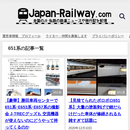
運営者情報 プロフィール
ライター・仲間を募集します
プライバシーポリシー
651系の記事一覧
651系
651系
【豪華】勝田車両センターで
【見捨てられたボロボロ651
651系･E653系･E657系の撮影
系】大量の塗装剥げで錆だら
会 J-TRECグッズも 交流機器
けだった車体が修繕されるも
が使えないのにどうやって持
雑すぎて話題に
ってくるのか
2020年12月10日