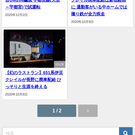
台OM206編成 宇都宮線(大宮
クレイル廃車配給は新宿経由
～宇都宮)で試運転
に 通勤客がいる中ホームでは
撮り鉄が全力疾走
2020年12月2日
2020年10月9日
651系
【幻のラストラン】651系伊豆
クレイルが長野に廃車配給 ひ
っそりと生涯を終える
2020年10月8日
1 / 2