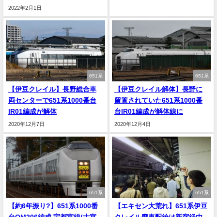
2022年2月1日
651系
651系
【伊豆クレイル】長野総合車
【伊豆クレイル解体】長野に
両センターで651系1000番台
留置されていた651系1000番
IR01編成が解体
台IR01編成が解体線に
2020年12月7日
2020年12月4日
651系
651系
【約6年振り?】651系1000番
【エキセン大荒れ】651系伊豆