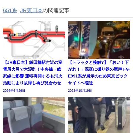
651系
,
JR東日本
の関連記事
【JR東日本】飯田橋駅付近の変
【トラックと接触?】「おい！下
電所火災で大混乱！中央線・総
がれ！」深夜に撮り鉄の罵声 FV-
武線に影響 運転再開するも消火
E991系が展示のため東京ビック
活動により故障し再び見合わせ
サイトへ陸送
2024年6月26日
2023年10月19日