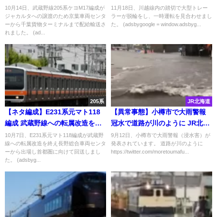
禁止｣の標識を完全に無視
10月14日、武蔵野線205系ケヨM17編成が
11月18日、川越線内の踏切で大型トレー
ジャカルタへの譲渡のため京葉車両センタ
ラーが脱輪をし、一時運転を見合わせまし
ーから千葉貨物ターミナルまで配給輸送さ
た。 (adsbygoogle = window.adsbyg...
れました。 (ad...
205系
JR北海道
【ネタ編成】E231系元マト118
【異常事態】小樽市で大雨警報
編成 武蔵野線への転属改造を終
冠水で道路が川のように JR北海
えNN出場回送 E231系の転属は
道、函館本線などが相次いで運
10月7日、E231系元マト118編成が武蔵野
9月12日、小樽市で大雨警報（浸水害）が
線への転属改造を終え長野総合車両センタ
発表されています。 道路が川のように
これで見納め
休
ーから出場し首都圏に向けて回送しまし
https://twitter.com/moretoumafu...
た。 (adsbyg...