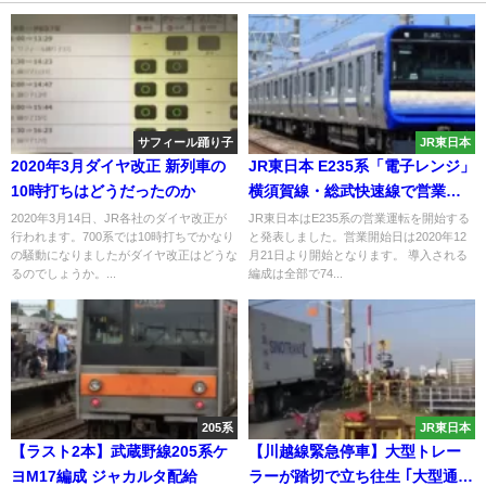
サフィール踊り子
JR東日本
2020年3月ダイヤ改正 新列車の
JR東日本 E235系「電子レンジ」
10時打ちはどうだったのか
横須賀線・総武快速線で営業開
始へ
2020年3月14日、JR各社のダイヤ改正が
JR東日本はE235系の営業運転を開始する
行われます。700系では10時打ちでかなり
と発表しました。営業開始日は2020年12
の騒動になりましたがダイヤ改正はどうな
月21日より開始となります。 導入される
るのでしょうか。...
編成は全部で74...
205系
JR東日本
【ラスト2本】武蔵野線205系ケ
【川越線緊急停車】大型トレー
ヨM17編成 ジャカルタ配給
ラーが踏切で立ち往生 ｢大型通行