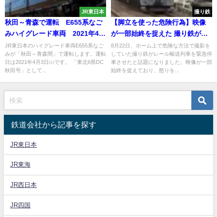
JR東日本
撮り鉄
秋田～青森で運転 E655系なご
【脚立を使った危険行為】映像
みハイグレード車両 2021年4月
が一部始終を捉えた 撮り鉄が列
3日㈯
車を緊急停車させる 怒りの警笛
JR東日本のハイグレード車両E655系なご
8月22日、ホーム上で危険な方法で撮影を
みが「秋田～青森間」で運転します。運転
していた撮り鉄がレール輸送列車を緊急停
に運転士が｢こらー!｣ 駅員が注意
日は2021年4月3日㈯です。 「東北6県DC
車させたと話題になりました。映像が一部
しても撮影続行
秋田号」として...
始終を捉えており、怒りを...
鉄道会社から記事を探す
JR東日本
JR東海
JR西日本
JR四国