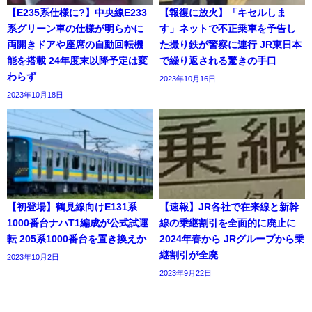
【E235系仕様に?】中央線E233
【報復に放火】「キセルしま
系グリーン車の仕様が明らかに
す」ネットで不正乗車を予告し
両開きドアや座席の自動回転機
た撮り鉄が警察に連行 JR東日本
能を搭載 24年度末以降予定は変
で繰り返される驚きの手口
わらず
2023年10月16日
2023年10月18日
【初登場】鶴見線向けE131系
【速報】JR各社で在来線と新幹
1000番台ナハT1編成が公式試運
線の乗継割引を全面的に廃止に
転 205系1000番台を置き換えか
2024年春から JRグループから乗
継割引が全廃
2023年10月2日
2023年9月22日