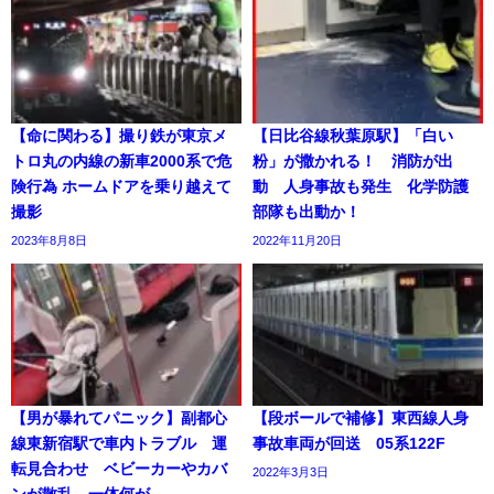
【命に関わる】撮り鉄が東京メ
【日比谷線秋葉原駅】「白い
トロ丸の内線の新車2000系で危
粉」が撒かれる！ 消防が出
険行為 ホームドアを乗り越えて
動 人身事故も発生 化学防護
撮影
部隊も出動か！
2023年8月8日
2022年11月20日
【男が暴れてパニック】副都心
【段ボールで補修】東西線人身
線東新宿駅で車内トラブル 運
事故車両が回送 05系122F
転見合わせ ベビーカーやカバ
2022年3月3日