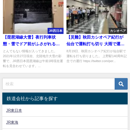
JR西日本
カシオペア
【琵琶湖線大雪】夜行列車状
【災難】秋田カシオペア紀行が
態・雪でドア前がふさがれる・
仙台で運転打ち切り 大雨で運転
孤立
見合わせ 撮り鉄乱入で緊急停車
とんでもない情報が入ってきました。
8月19日、秋田カシオペア紀行が仙台駅で
2021年12月27日現在、北陸地方大雪の影
運転を打ち切りました。 上野駅140周年記
も
響で、JR西日本琵琶湖線は午前1時現在運
念での運行 https://twitter.com/per...
転を見合わせています。...
鉄道会社から記事を探す
JR東日本
JR東海