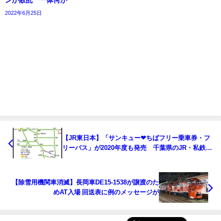
ンが散乱 一体何が
2022年6月25日
【JR東日本】「サンキュー❤ちばフリー乗車券・フ
リーパス」が2020年度も発売 千葉県のJR・私鉄・
バス・フェリーが2日間乗り放題
【除雪用機関車消滅】長岡車DE15-1538が譲渡のた
めAT入場 回送表に例のメッセージが