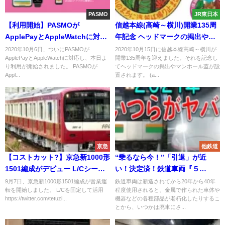
PASMO
JR東日本
【利用開始】PASMOが
信越本線(高崎～横川)開業135周
ApplePayとAppleWatchに対応
年記念 ヘッドマークの掲出やマ
定期券も使える
ンホール蓋を設置 文化むらでは
2020年10月6日、ついにPASMOが
2020年10月15日に信越本線高崎～横川が
ApplePayとAppleWatchに対応し、本日よ
開業135周年を迎えました。それを記念し
特別車内公開も
り利用が開始されました。 PASMOが
てヘッドマークの掲出やマンホール蓋が設
Appl...
置されます。 (a...
京急
他鉄道
【コストカット?】京急新1000形
“乗るなら今！”「引退」が近
1501編成がデビュー L/Cシート
い！決定済！鉄道車両『５
なのに固定? 驚きのマイナーチェ
選』 21年春
9月7日、京急新1000形1501編成が営業運
鉄道車両は新造されてから20年から40年
転を開始しました。 L/Cを固定して活用
程度使用されると、金属で作られた車体や
ンジが
https://twitter.com/tetuzi...
機器などの各種部品が老朽化したりするこ
とから、いつかは廃車にさ...