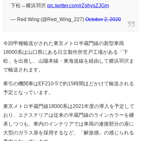
下松→横浜羽沢
pic.twitter.com/rZghysZJGm
— Red Wing (@Red_Wing_227)
October 2, 2020
今回甲種輸送がされた東京メトロ半蔵門線の新型車両
18000系は山口県にある日立製作所笠戸工場がある「下
松」を出発し、山陽本線・東海道線を経由して横浜羽沢ま
で輸送されます。
牽引の機関車はEF210-5で約15時間ほどかけて輸送される
予定となっています。
東京メトロ半蔵門線18000系は2021年度の導入を予定して
おり、エクステリアは従来の半蔵門線のラインカラーを継
承しつつも、車内のインテリアでは車両の連接部分の扉に
大型のガラス扉を採用するなど、「解放感」の感じられる