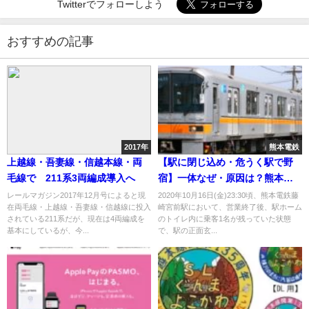
Twitterでフォローしよう
おすすめの記事
2017年
熊本電鉄
上越線・吾妻線・信越本線・両
【駅に閉じ込め・危うく駅で野
毛線で 211系3両編成導入へ
宿】一体なぜ・原因は？熊本電
鉄が謝罪・再発防止に取り組む
レールマガジン2017年12月号によると現
2020年10月16日(金)23:30頃、熊本電鉄藤
在両毛線・上越線・吾妻線・信越線に投入
崎宮前駅において、営業終了後、駅ホーム
と発表
されている211系だが、現在は4両編成を
のトイレ内に乗客1名が残っていた状態
基本にしているが、今...
で、駅の正面玄...