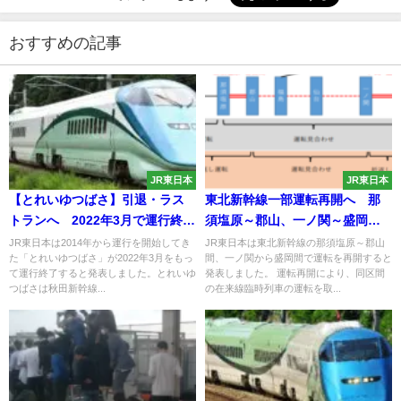
おすすめの記事
JR東日本
JR東日本
【とれいゆつばさ】引退・ラス
東北新幹線一部運転再開へ 那
トランへ 2022年3月で運行終
須塩原～郡山、一ノ関～盛岡間
了 7年間の歴史に幕
で 22日から
JR東日本は2014年から運行を開始してき
JR東日本は東北新幹線の那須塩原～郡山
た「とれいゆつばさ」が2022年3月をもっ
間、一ノ関から盛岡間で運転を再開すると
て運行終了すると発表しました。とれいゆ
発表しました。 運転再開により、同区間
つばさは秋田新幹線...
の在来線臨時列車の運転を取...