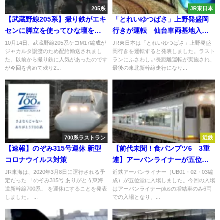
205系
JR東日本
【武蔵野線205系】撮り鉄がエキ
「とれいゆつばさ」上野発盛岡
センに脚立を使ってひな壇を構
行きが運転 仙台車両基地入線
築 検見川浜では人が集まりすぎ
ツアーも
10月14日、武蔵野線205系ケヨM17編成が
JR東日本は「とれいゆつばさ」上野発盛
ジャカルタ譲渡のため配給輸送されまし
岡行きを運転すると発表しました。ラスト
て大変なことに
た。以前から撮り鉄に人気があったのです
ランにふさわしい長距離運転が実施され、
が今回を含めて残り2...
最後の東北新幹線走行になり...
700系ラストラン
近鉄
【速報】のぞみ315号運休 新型
【前代未聞！食パンブツ6 3重
コロナウイルス対策
連】アーバンライナーが五位堂
に入場 一体なぜ？！
JR東海は、2020年3月8日に運行される予
近鉄アーバンライナー（UB01・02・03編
定だった 「のぞみ315号 ありがとう東海
成）が五位堂に入場しました。今回の入場
道新幹線700系」 を運休にすることを発表
はアーバンライナーplusの増結車のみ6両
しました。 ...
での入場となり、...