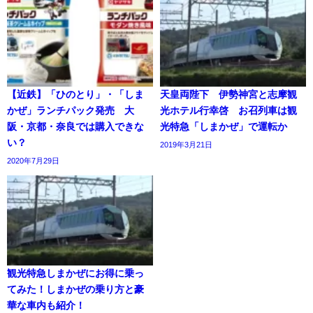
【近鉄】「ひのとり」・「しま
天皇両陛下 伊勢神宮と志摩観
かぜ」ランチパック発売 大
光ホテル行幸啓 お召列車は観
阪・京都・奈良では購入できな
光特急「しまかぜ」で運転か
い？
2019年3月21日
2020年7月29日
観光特急しまかぜにお得に乗っ
てみた！しまかぜの乗り方と豪
華な車内も紹介！