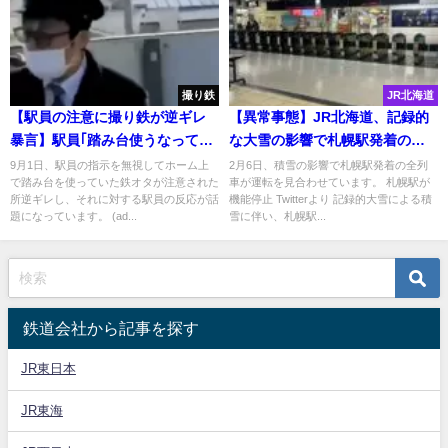
撮り鉄
JR北海道
【駅員の注意に撮り鉄が逆ギレ
【異常事態】JR北海道、記録的
暴言】駅員｢踏み台使うなって言
な大雪の影響で札幌駅発着の全
ってるだろ!｣ 撮り鉄｢うるせぇ｣
列車が明日2/7も終日運休に
9月1日、駅員の指示を無視してホーム上
2月6日、積雪の影響で札幌駅発着の全列
で踏み台を使っていた鉄オタが注意された
車が運転を見合わせています。 札幌駅が
駅員｢うるせぇだ?こっちは仕事
所逆ギレし、それに対する駅員の反応が話
機能停止 Twitterより 記録的大雪による積
でやってるんだよ!｣
題になっています。 (ad...
雪に伴い、札幌駅...
鉄道会社から記事を探す
JR東日本
JR東海