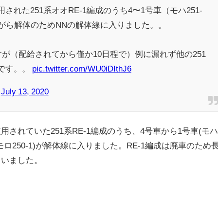
れた251系オオRE-1編成のうち4〜1号車（モハ251-
念ながら解体のためNNの解体線に入りました。。
すが（配給されてから僅か10日程で）例に漏れず他の251
です。。
pic.twitter.com/WU0iDIthJ6
)
July 13, 2020
されていた251系RE-1編成のうち、4号車から1号車(モ
51-1,モロ250-1)が解体線に入りました。RE-1編成は廃車のため
ていました。