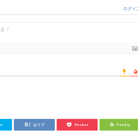
ログイ
er
はてブ
Pocket
Feedly