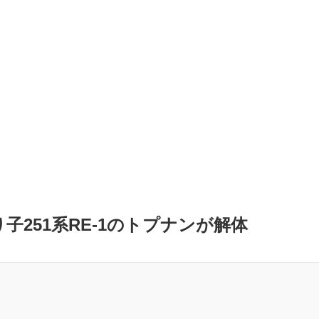
子251系RE-1のトプナンが解体