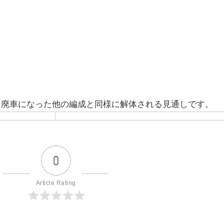
に廃車になった他の編成と同様に解体される見通しです。
0
Article Rating