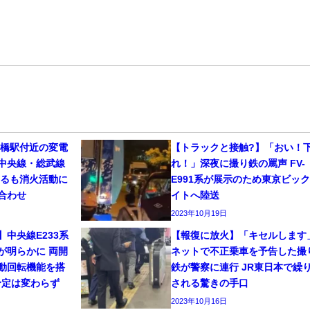
田橋駅付近の変電
【トラックと接触?】「おい！
中央線・総武線
れ！」深夜に撮り鉄の罵声 FV-
するも消火活動に
E991系が展示のため東京ビッ
合わせ
イトへ陸送
2023年10月19日
】中央線E233系
【報復に放火】「キセルします
が明らかに 両開
ネットで不正乗車を予告した撮
動回転機能を搭
鉄が警察に連行 JR東日本で繰
予定は変わらず
される驚きの手口
2023年10月16日