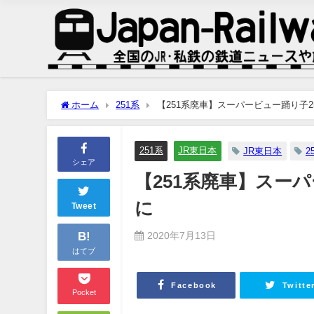
ホーム
251系
【251系廃車】スーパービュー踊り子25
251系
JR東日本
JR東日本
2
シェア
【251系廃車】スーパ
に
Tweet
B!
2020年7月13日
はてブ
Facebook
Twitte
Pocket