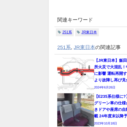
関連キーワード
251系
JR東日本
251系
,
JR東日本
の関連記事
【JR東日本】飯
所火災で大混乱！
に影響 運転再開
より故障し再び見
2024年6月26日
【E235系仕様に?
グリーン車の仕様
きドアや座席の自
載 24年度末以降
2023年10月18日