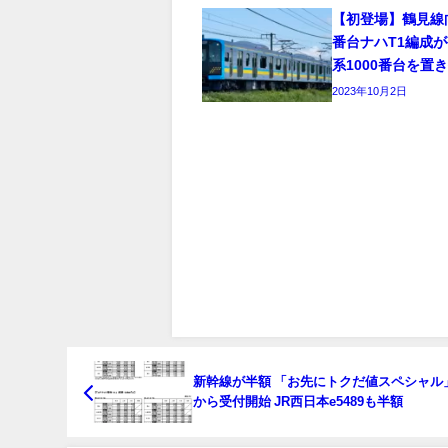
【初登場】鶴見線向け
番台ナハT1編成が
系1000番台を置
2023年10月2日
新幹線が半額 「お先にトクだ値スペシャル
から受付開始 JR西日本e5489も半額