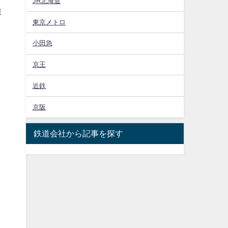
JR北海道
線
東京メトロ
小田急
京王
近鉄
京阪
鉄道会社から記事を探す