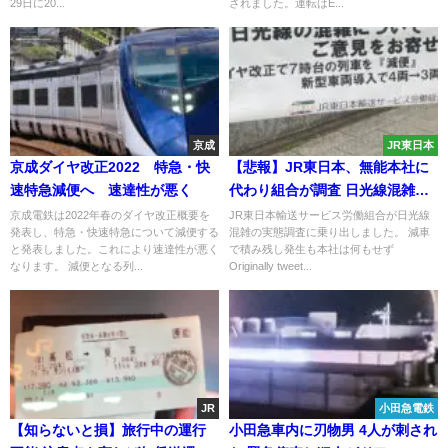
29日に20...
されました。運転はE...
京成
JR東日本
京成ダイヤ改正2022 特急・快
【悲報】JR東日本、無能本社に
速特急減便へ 速達性が悪く
代わり組合が調査 日光線混雑の
実態を調べるために現業が自主
京成電鉄は2022年春のダイヤ改正概要を
JR東日本輸送サービス労働組合が日光線
発表し、特急・快速特急について減便する
混雑の実態調査に乗り出しました。 減車
的に駅前チラシ配布
と発表しました。これにより速達性が悪く
で積み残し発生も本社は何もせず
なります。 減便となる列...
Originally tweet...
JR
小田急電鉄
【知らないと損】旅行中の運行
小田急車内に刃物男 4人が刺され