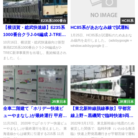
E235系1000番台
HC85系
【横須賀・総武快速線】E235系
HC85系があおなみ線で試運転
1000番台クラJ-04編成 J-TREC
1月25日、HC85系が試運転のためあおな
み線内を走行しました。 (adsbygoogle =
新津出場配給
10月16日、横須賀・総武快速線向け新型
window.adsbygoogle || ...
車両E235系1000番台クラJ-04編成がJ-
TREC新津事業所を出場し、配給輸送され
ました。 (...
JR東日本
JR東日本
全車二階建て「ホリデー快速ビ
【東北新幹線脱線事故】宇都宮
ューやまなし｣が最終運行 甲府駅
線上野～黒磯間で臨時快速9両が
では"メッセージ" 215系
E257系OM-91編成で運転
11月29日、2020年では｢ホリデー快速ビュ
2022年3月17日、東北新幹線が地震のため
ーやまなし｣が最終運行を迎えました。 東
被災した関係で、臨時列車（いわゆる救済
海道線からは確実に引退する215系 11月
臨）快速上野発黒磯行きが宇都宮線で運転