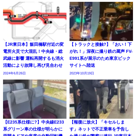
【JR東日本】飯田橋駅付近の変
【トラックと接触?】「おい！下
電所火災で大混乱！中央線・総
がれ！」深夜に撮り鉄の罵声 FV-
武線に影響 運転再開するも消火
E991系が展示のため東京ビック
活動により故障し再び見合わせ
サイトへ陸送
2024年6月26日
2023年10月19日
【E235系仕様に?】中央線E233
【報復に放火】「キセルしま
系グリーン車の仕様が明らかに
す」ネットで不正乗車を予告し