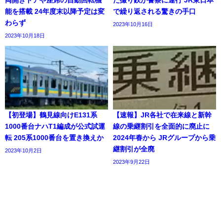
両開きドアや座席の自動回転機
た撮り鉄が警察に連行 JR東日本
能を搭載 24年度末以降予定は変
で繰り返される驚きの手口
わらず
2023年10月16日
2023年10月18日
【初登場】鶴見線向けE131系
【速報】JR各社で在来線と新幹
1000番台ナハT1編成が公式試運
線の乗継割引を全面的に廃止に
転 205系1000番台を置き換えか
2024年春から JRグループから乗
継割引が全廃
2023年10月2日
2023年9月22日