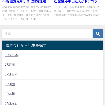
不能 注意点を守れば無賃送還で
た 緊急停車し犯人がドアコック
往復無料に 事故列変と急乗承の
使い線路に逃走
記録的豪雨の影響で西日本を中心に各地で
8月6日、小田急線の車内で刃物を持った
鉄道に被害が出ました。相次ぐ運休でネッ
男が現れ、複数のけが人が出ています。
違いとは
ト上では｢急乗承｣と押された切符が話題
小田急車内に刃物男 https://twitter.com/1r...
となりました。もし自分が乗...
鉄道会社から記事を探す
JR東日本
JR東海
JR西日本
JR四国
JR九州
JR北海道