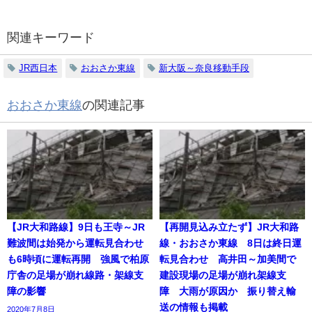
関連キーワード
JR西日本
おおさか東線
新大阪～奈良移動手段
おおさか東線
の関連記事
【JR大和路線】9日も王寺～JR
【再開見込み立たず】JR大和路
難波間は始発から運転見合わせ
線・おおさか東線 8日は終日運
も6時頃に運転再開 強風で柏原
転見合わせ 高井田～加美間で
庁舎の足場が崩れ線路・架線支
建設現場の足場が崩れ架線支
障の影響
障 大雨が原因か 振り替え輸
送の情報も掲載
2020年7月8日