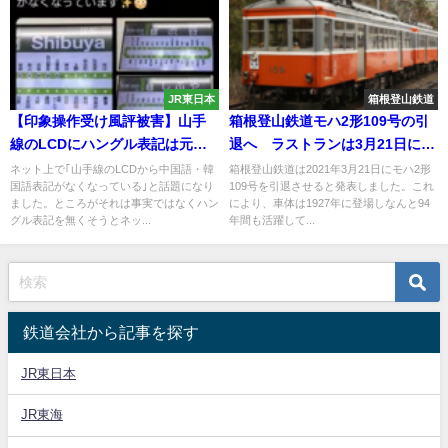
JR東日本
箱根登山鉄道
【印象操作受け風評被害】山手
箱根登山鉄道モハ2形109号の引
線のLCDにハングル表記は元々
退へ ラストランは3月21日に決
ないのに 政治的発言のための手
定
ネット上で｢山手線のLCDから中国語・韓
箱根登山鉄道は2021年3月21日にモハ2形
国語表記がなくなっている｣と話題になり
109号を引退させると発表しました。これ
駒にされる
ました。ところがそれは事実ではなくハン
により、車体は1927年に登場しなんと94
グル表記を無くそうとネッ...
年間も活躍して...
鉄道会社から記事を探す
JR東日本
JR東海