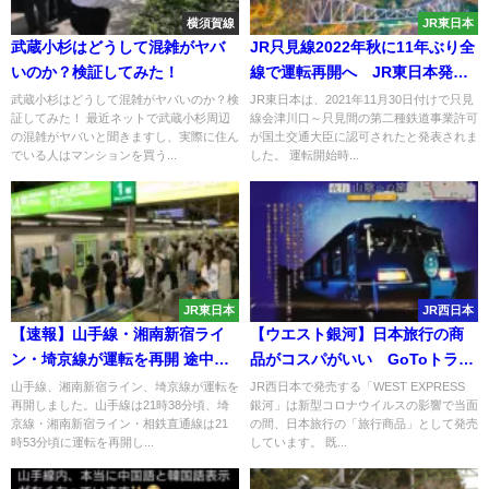
横須賀線
JR東日本
武蔵小杉はどうして混雑がヤバ
JR只見線2022年秋に11年ぶり全
いのか？検証してみた！
線で運転再開へ JR東日本発
表
武蔵小杉はどうして混雑がヤバいのか？検
JR東日本は、2021年11月30日付けで只見
証してみた！ 最近ネットで武蔵小杉周辺
線会津川口～只見間の第二種鉄道事業許可
の混雑がヤバいと聞きますし、実際に住ん
が国土交通大臣に認可されたと発表されま
でいる人はマンションを買う...
した。 運転開始時...
JR東日本
JR西日本
【速報】山手線・湘南新宿ライ
【ウエスト銀河】日本旅行の商
ン・埼京線が運転を再開 途中止
品がコスパがいい GoToトラベ
まるかも
ル・50歳未満にも「おとなびジ
山手線、湘南新宿ライン、埼京線が運転を
JR西日本で発売する「WEST EXPRESS
再開しました。山手線は21時38分頃、埼
銀河」は新型コロナウイルスの影響で当面
パング」適用
京線・湘南新宿ライン・相鉄直通線は21
の間、日本旅行の「旅行商品」として発売
時53分頃に運転を再開し...
しています。 既...