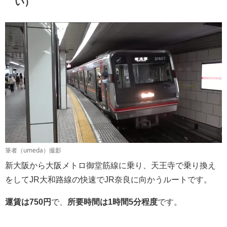
い）
筆者（umeda）撮影
新大阪から大阪メトロ御堂筋線に乗り、天王寺で乗り換え
をしてJR大和路線の快速でJR奈良に向かうルートです。
運賃は750円
で、
所要時間は1時間5分程度
です。