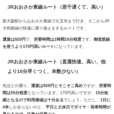
JRおおさか東線ルート（若干遅くて、高い）
新大阪駅からおおさか東線で久宝寺まで行き、そこからJR
大和路線の快速に乗り換えをするルートです。
運賃は920円
で、
所要時間は1時間10分程度
です。
御堂筋線
を使うより170円高いルート
になっています。
JRおおさか東線ルート（直通快速、高い、他
より10分早くつく、本数少ない）
先ほどの通り、
運賃は920円とそこそこ高め
ですが、
所要時
間は55分程度
となっています。170円高いですが、
10分短
縮となるので利用価値は十分ある
でしょう。ただし、
1日に
4本
しか走らないのと、
平日と土休日でダイヤ・発車時間が
異なるので、注意が必要
です。