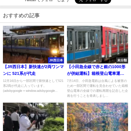
おすすめの記事
JR西日本
未分類
【JR西日本】新快速が2両ワンマ
【小田急全線で赤と銀の1000形
ンに 521系が代走
が併結運転】箱根登山電車運転
再開記念 車内ではBGMも
12月16日から一部区間で新快速として521
7月14日、小田急電鉄は台風による被害の
系2両が代走に入っています。
ため一部区間で運転を見合わせていた箱根
(adsbygoogle = window.adsbygoogle...
登山電車の全線での運転再開を記念した企
画を行うことを発表しまし...